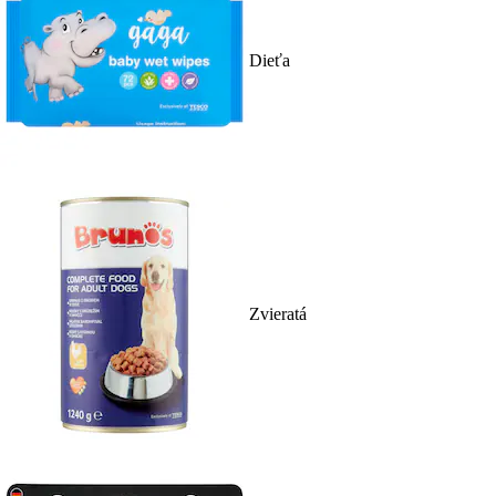
Dieťa
Zvieratá