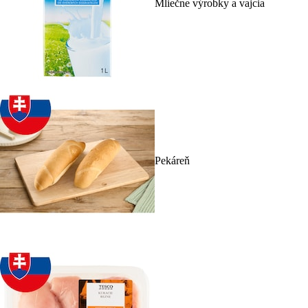
Mliečne výrobky a vajcia
Pekáreň