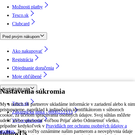
Možnosti platby
Tesco.sk
Clubcard
Pred prvým nákupom
Ako nakupovať
Registrácia
Objednanie doručenia
Moje obľúbené
Kontaktujte nás
Nastavenia súkromia
Tesco.sk
My a našich 18 partnerov ukladáme informácie v zariadení alebo k nim
pristupujeme, napríklad k jedinečným identifikátorom v súboroch
Zákaznícka linka - 0800222333
cookie, za účelom spracúvania osobných údajov. Svoj súhlas môžete
udeliť alebo spravovať voľbou Prijať alebo Odmietnuť všetko,
Výber obchodu
prípadne kedykoľvek v
Pravidlách pre ochranu osobných údajov a
cookies.
Tieto voľby oznámime našim partnerom a neovplyvnia údaje
followUs