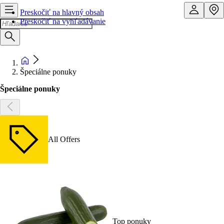
Preskočiť na hlavný obsah
Preskočiť na vyhľadávanie
Špeciálne ponuky
Špeciálne ponuky
All Offers
Top ponuky