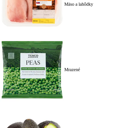
Mäso a lahôdky
Mrazené