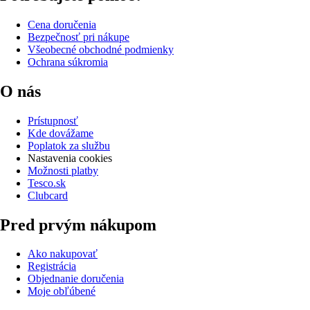
Cena doručenia
Bezpečnosť pri nákupe
Všeobecné obchodné podmienky
Ochrana súkromia
O nás
Prístupnosť
Kde dovážame
Poplatok za službu
Nastavenia cookies
Možnosti platby
Tesco.sk
Clubcard
Pred prvým nákupom
Ako nakupovať
Registrácia
Objednanie doručenia
Moje obľúbené