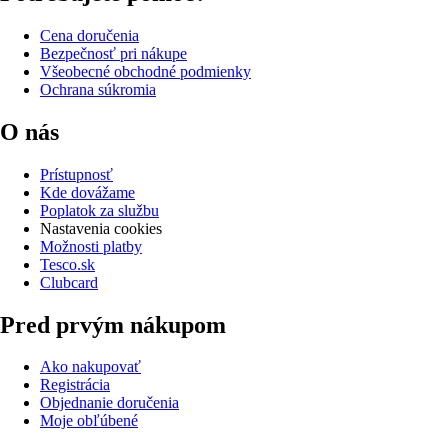
Cena doručenia
Bezpečnosť pri nákupe
Všeobecné obchodné podmienky
Ochrana súkromia
O nás
Prístupnosť
Kde dovážame
Poplatok za službu
Nastavenia cookies
Možnosti platby
Tesco.sk
Clubcard
Pred prvým nákupom
Ako nakupovať
Registrácia
Objednanie doručenia
Moje obľúbené