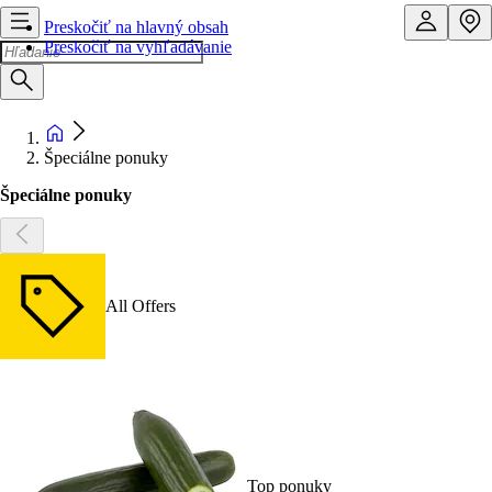
Preskočiť na hlavný obsah
Preskočiť na vyhľadávanie
Špeciálne ponuky
Špeciálne ponuky
All Offers
Top ponuky