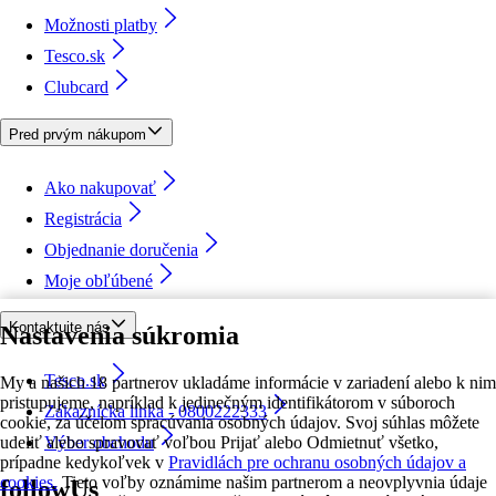
Možnosti platby
Tesco.sk
Clubcard
Pred prvým nákupom
Ako nakupovať
Registrácia
Objednanie doručenia
Moje obľúbené
Kontaktujte nás
Nastavenia súkromia
Tesco.sk
My a našich 18 partnerov ukladáme informácie v zariadení alebo k nim
pristupujeme, napríklad k jedinečným identifikátorom v súboroch
Zákaznícka linka - 0800222333
cookie, za účelom spracúvania osobných údajov. Svoj súhlas môžete
udeliť alebo spravovať voľbou Prijať alebo Odmietnuť všetko,
Výber obchodu
prípadne kedykoľvek v
Pravidlách pre ochranu osobných údajov a
cookies.
Tieto voľby oznámime našim partnerom a neovplyvnia údaje
followUs