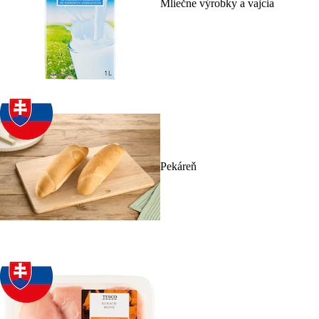
Mliečne výrobky a vajcia
Pekáreň