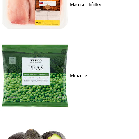
Mäso a lahôdky
Mrazené