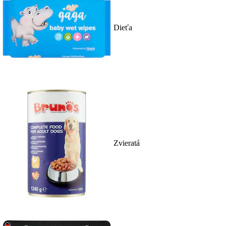
Dieťa
Zvieratá