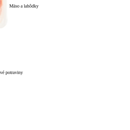
Mäso a lahôdky
ivé potraviny