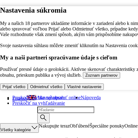
Nastavenia súkromia
My a našich 18 partnerov ukladáme informácie v zariadení alebo k nim
alebo spravovať voľbou Prijať alebo Odmietnuť všetko, prípadne ke
Vaše rozhodnutie však zmení spôsob, akým vám prispôsobíme nakupo
Svoje nastavenia súhlasu môžete zmeniť kliknutím na Nastavenia cooki
My a naši partneri spracúvame údaje s cieľom
Používať presné údaje o geolokácii. Aktívne skenovať charakteristiky 
obsahu, prieskum publika a vývoj služieb.
Zoznam partnerov
Prijať všetko
Odmietnuť všetko
Vlastné nastavenie
Preskočiť na hlavný obsah
Ako nakupovať online
Nápoveda
English
Preskočiť na vyhľadávanie
Nakupujte teraz
Obľúbené
Špeciálne ponuky
Online
Všetky kategórie