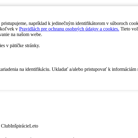
 pristupujeme, napríklad k jedinečným identifikátorom v súboroch coo
dykoľvek v
Pravidlách pre ochranu osobných údajov a cookies.
Tieto voľ
vanie na našom webe.
es v pätičke stránky.
zariadenia na identifikáciu. Ukladať a/alebo pristupovať k informáciám
 Club
Inšpirácie
Leto