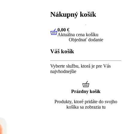
Nákupný košík
0,00 €
Aktuálna cena košíku
0,00 €
Aktuálna cena košíku
Objednať dodanie
Váš košík
Vyberte službu, ktorá je pre Vás
najvhodnejšie
Prázdny košík
Produkty, ktoré pridáte do svojho
košíka sa zobrazia tu