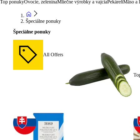
Top ponuky
Ovocie, zelenina
Mliečne výrobky a vajcia
Pekáreň
Mäso a 
Špeciálne ponuky
Špeciálne ponuky
All Offers
To