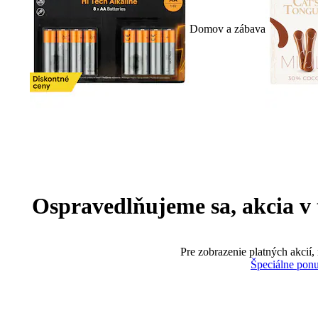
Domov a zábava
Ospravedlňujeme sa, akcia v te
Pre zobrazenie platných akcií,
Špeciálne pon