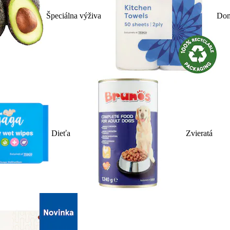
Špeciálna výživa
Dom
Dieťa
Zvieratá