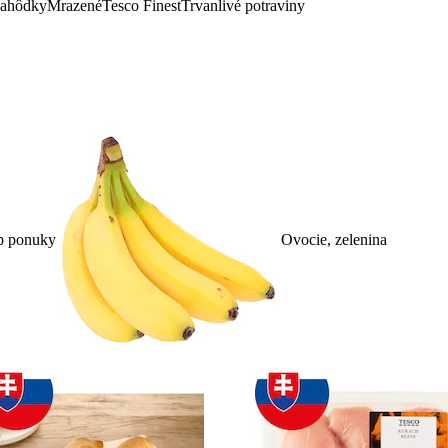
lahôdky
Mrazené
Tesco Finest
Trvanlivé potraviny
p ponuky
Ovocie, zelenina