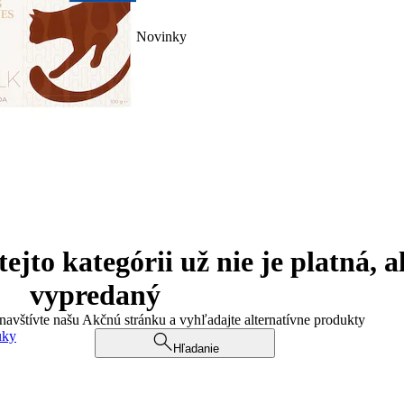
Novinky
jto kategórii už nie je platná, a
vypredaný
 navštívte našu Akčnú stránku a vyhľadajte alternatívne produkty
uky
Hľadanie