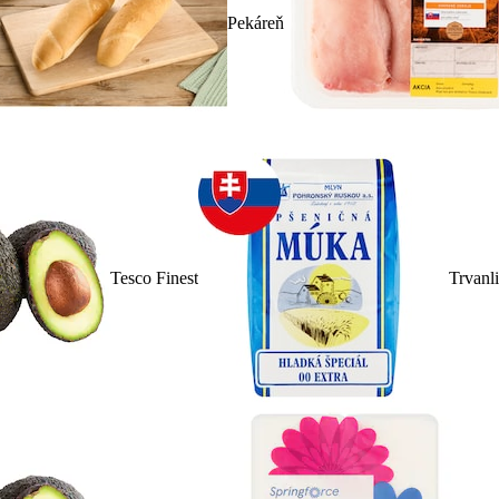
Pekáreň
Tesco Finest
Trvanl