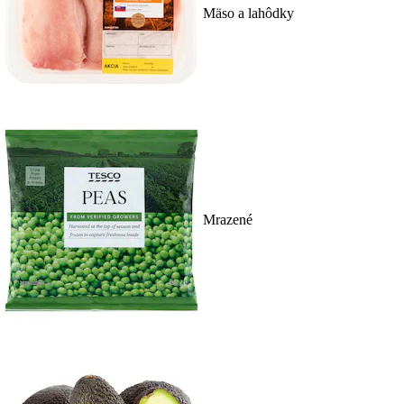
Mäso a lahôdky
Mrazené