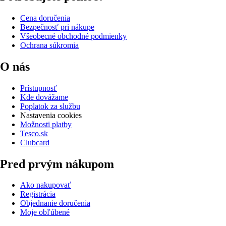
Cena doručenia
Bezpečnosť pri nákupe
Všeobecné obchodné podmienky
Ochrana súkromia
O nás
Prístupnosť
Kde dovážame
Poplatok za službu
Nastavenia cookies
Možnosti platby
Tesco.sk
Clubcard
Pred prvým nákupom
Ako nakupovať
Registrácia
Objednanie doručenia
Moje obľúbené