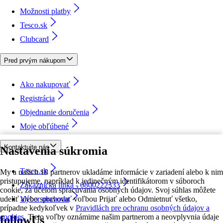
Možnosti platby
Tesco.sk
Clubcard
Pred prvým nákupom
Ako nakupovať
Registrácia
Objednanie doručenia
Moje obľúbené
Kontaktujte nás
Nastavenia súkromia
Tesco.sk
My a našich 18 partnerov ukladáme informácie v zariadení alebo k nim
pristupujeme, napríklad k jedinečným identifikátorom v súboroch
Zákaznícka linka - 0800222333
cookie, za účelom spracúvania osobných údajov. Svoj súhlas môžete
udeliť alebo spravovať voľbou Prijať alebo Odmietnuť všetko,
Výber obchodu
prípadne kedykoľvek v
Pravidlách pre ochranu osobných údajov a
cookies.
Tieto voľby oznámime našim partnerom a neovplyvnia údaje
followUs