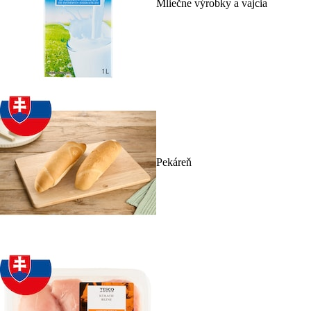
Mliečne výrobky a vajcia
Pekáreň