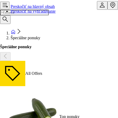
Preskočiť na hlavný obsah
Preskočiť na vyhľadávanie
Špeciálne ponuky
Špeciálne ponuky
All Offers
Top ponuky