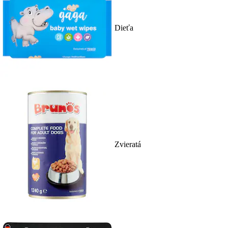
Dieťa
Zvieratá