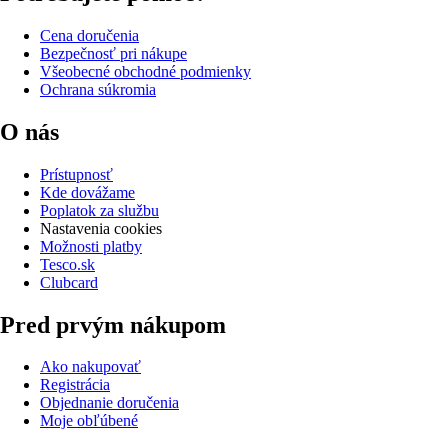
Cena doručenia
Bezpečnosť pri nákupe
Všeobecné obchodné podmienky
Ochrana súkromia
O nás
Prístupnosť
Kde dovážame
Poplatok za službu
Nastavenia cookies
Možnosti platby
Tesco.sk
Clubcard
Pred prvým nákupom
Ako nakupovať
Registrácia
Objednanie doručenia
Moje obľúbené