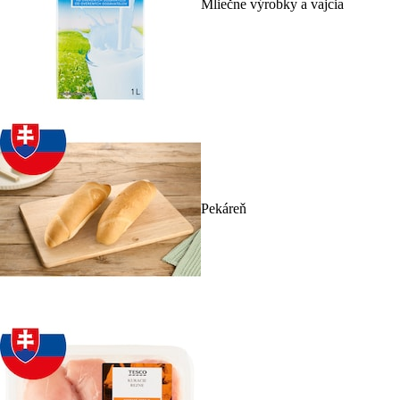
Mliečne výrobky a vajcia
Pekáreň