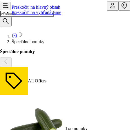
Preskočiť na hlavný obsah
Preskočiť na vyhľadávanie
Špeciálne ponuky
Špeciálne ponuky
All Offers
Top ponuky