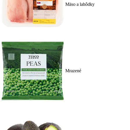
Mäso a lahôdky
Mrazené