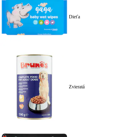
Dieťa
Zvieratá