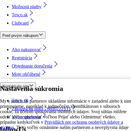
Možnosti platby
Tesco.sk
Clubcard
Pred prvým nákupom
Ako nakupovať
Registrácia
Objednanie doručenia
Moje obľúbené
Kontaktujte nás
Nastavenia súkromia
Tesco.sk
My a našich 18 partnerov ukladáme informácie v zariadení alebo k nim
pristupujeme, napríklad k jedinečným identifikátorom v súboroch
Zákaznícka linka - 0800222333
cookie, za účelom spracúvania osobných údajov. Svoj súhlas môžete
udeliť alebo spravovať voľbou Prijať alebo Odmietnuť všetko,
Výber obchodu
prípadne kedykoľvek v
Pravidlách pre ochranu osobných údajov a
cookies.
Tieto voľby oznámime našim partnerom a neovplyvnia údaje
followUs