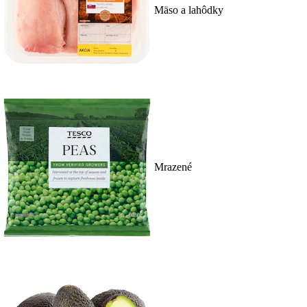
Mäso a lahôdky
Mrazené