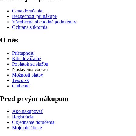
Cena doručenia
Bezpečnosť pri nákupe
Všeobecné obchodné podmienky
Ochrana súkromia
O nás
Prístupnosť
Kde dovážame
Poplatok za službu
Nastavenia cookies
Možnosti platby
Tesco.sk
Clubcard
Pred prvým nákupom
Ako nakupovať
Registrácia
Objednanie doručenia
Moje obľúbené