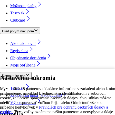
Možnosti platby
Tesco.sk
Clubcard
Pred prvým nákupom
Ako nakupovať
Registrácia
Objednanie doručenia
Moje obľúbené
Kontaktujte nás
Nastavenia súkromia
Tesco.sk
My a našich 18 partnerov ukladáme informácie v zariadení alebo k nim
pristupujeme, napríklad k jedinečným identifikátorom v súboroch
Zákaznícka linka - 0800222333
cookie, za účelom spracúvania osobných údajov. Svoj súhlas môžete
udeliť alebo spravovať voľbou Prijať alebo Odmietnuť všetko,
Výber obchodu
prípadne kedykoľvek v
Pravidlách pre ochranu osobných údajov a
cookies.
Tieto voľby oznámime našim partnerom a neovplyvnia údaje
followUs