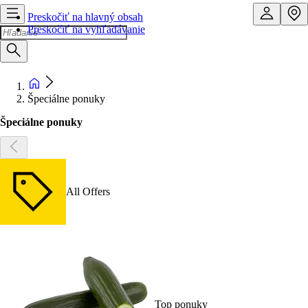
Preskočiť na hlavný obsah
Preskočiť na vyhľadávanie
Špeciálne ponuky
Špeciálne ponuky
All Offers
Top ponuky