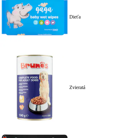
Dieťa
Zvieratá