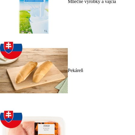
Mliečne výrobky a vajcia
Pekáreň