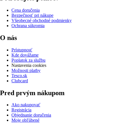
Cena doručenia
Bezpečnosť pri nákupe
Všeobecné obchodné podmienky
Ochrana súkromia
O nás
Prístupnosť
Kde dovážame
Poplatok za službu
Nastavenia cookies
Možnosti platby
Tesco.sk
Clubcard
Pred prvým nákupom
Ako nakupovať
Registrácia
Objednanie doručenia
Moje obľúbené