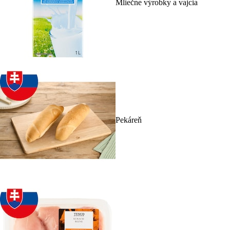
Mliečne výrobky a vajcia
Pekáreň