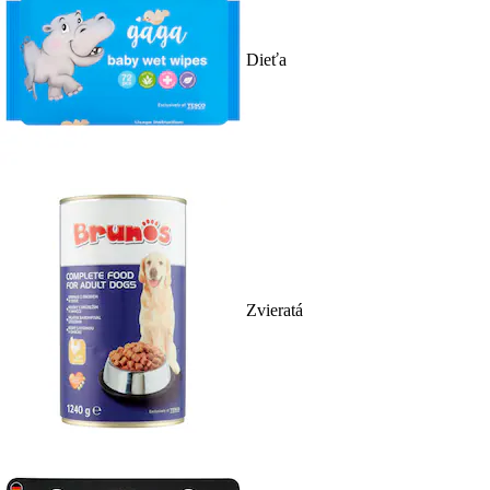
Dieťa
Zvieratá