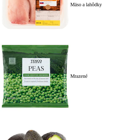
Mäso a lahôdky
Mrazené