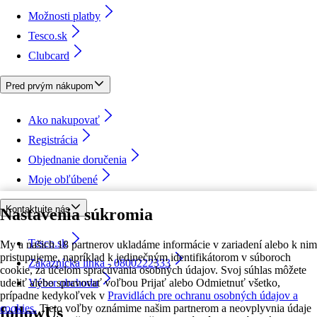
Možnosti platby
Tesco.sk
Clubcard
Pred prvým nákupom
Ako nakupovať
Registrácia
Objednanie doručenia
Moje obľúbené
Kontaktujte nás
Nastavenia súkromia
Tesco.sk
My a našich 18 partnerov ukladáme informácie v zariadení alebo k nim
pristupujeme, napríklad k jedinečným identifikátorom v súboroch
Zákaznícka linka - 0800222333
cookie, za účelom spracúvania osobných údajov. Svoj súhlas môžete
udeliť alebo spravovať voľbou Prijať alebo Odmietnuť všetko,
Výber obchodu
prípadne kedykoľvek v
Pravidlách pre ochranu osobných údajov a
cookies.
Tieto voľby oznámime našim partnerom a neovplyvnia údaje
followUs