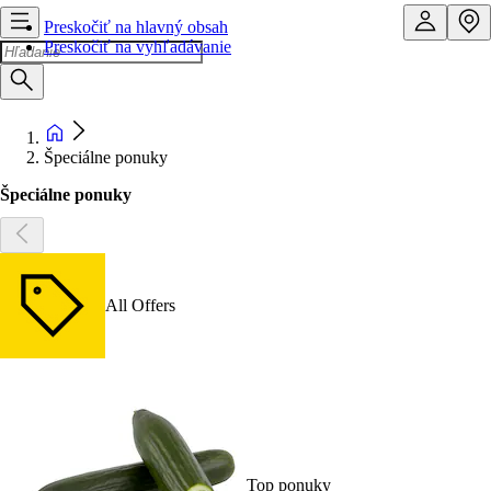
Preskočiť na hlavný obsah
Preskočiť na vyhľadávanie
Špeciálne ponuky
Špeciálne ponuky
All Offers
Top ponuky