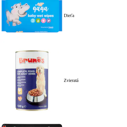
Dieťa
Zvieratá