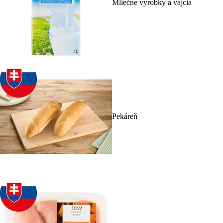
Mliečne výrobky a vajcia
Pekáreň