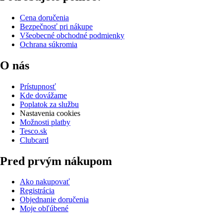
Cena doručenia
Bezpečnosť pri nákupe
Všeobecné obchodné podmienky
Ochrana súkromia
O nás
Prístupnosť
Kde dovážame
Poplatok za službu
Nastavenia cookies
Možnosti platby
Tesco.sk
Clubcard
Pred prvým nákupom
Ako nakupovať
Registrácia
Objednanie doručenia
Moje obľúbené