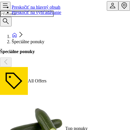
Preskočiť na hlavný obsah
Preskočiť na vyhľadávanie
Špeciálne ponuky
Špeciálne ponuky
All Offers
Top ponuky