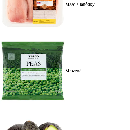
Mäso a lahôdky
Mrazené