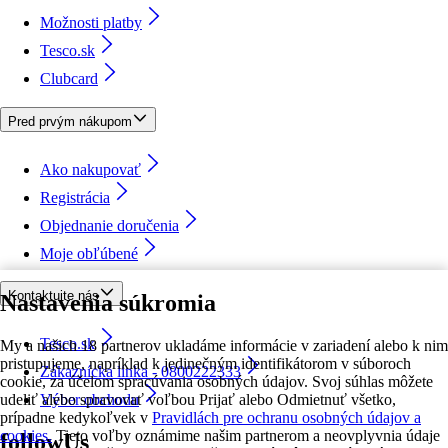
Možnosti platby
Tesco.sk
Clubcard
Pred prvým nákupom
Ako nakupovať
Registrácia
Objednanie doručenia
Moje obľúbené
Kontaktujte nás
Nastavenia súkromia
Tesco.sk
My a našich 18 partnerov ukladáme informácie v zariadení alebo k nim
pristupujeme, napríklad k jedinečným identifikátorom v súboroch
Zákaznícka linka - 0800222333
cookie, za účelom spracúvania osobných údajov. Svoj súhlas môžete
udeliť alebo spravovať voľbou Prijať alebo Odmietnuť všetko,
Výber obchodu
prípadne kedykoľvek v
Pravidlách pre ochranu osobných údajov a
cookies.
Tieto voľby oznámime našim partnerom a neovplyvnia údaje
followUs