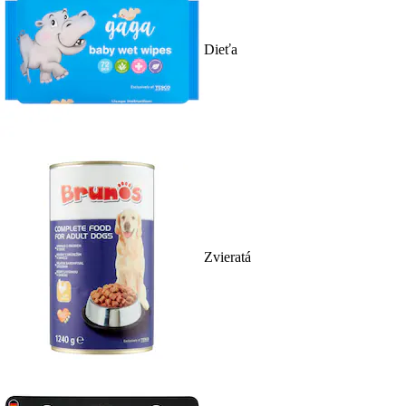
Dieťa
Zvieratá