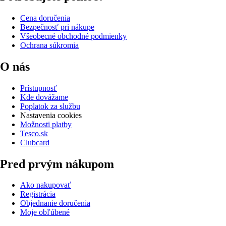
Cena doručenia
Bezpečnosť pri nákupe
Všeobecné obchodné podmienky
Ochrana súkromia
O nás
Prístupnosť
Kde dovážame
Poplatok za službu
Nastavenia cookies
Možnosti platby
Tesco.sk
Clubcard
Pred prvým nákupom
Ako nakupovať
Registrácia
Objednanie doručenia
Moje obľúbené