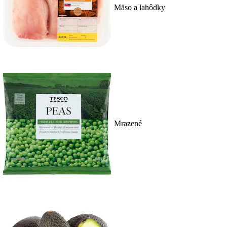
Mäso a lahôdky
Mrazené