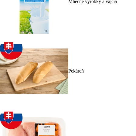
Mliečne výrobky a vajcia
Pekáreň