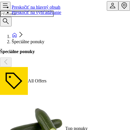
Preskočiť na hlavný obsah
Preskočiť na vyhľadávanie
Špeciálne ponuky
Špeciálne ponuky
All Offers
Top ponuky