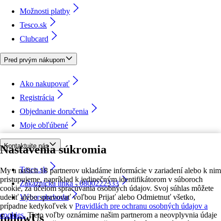
Možnosti platby
Tesco.sk
Clubcard
Pred prvým nákupom
Ako nakupovať
Registrácia
Objednanie doručenia
Moje obľúbené
Kontaktujte nás
Nastavenia súkromia
Tesco.sk
My a našich 18 partnerov ukladáme informácie v zariadení alebo k nim
pristupujeme, napríklad k jedinečným identifikátorom v súboroch
Zákaznícka linka - 0800222333
cookie, za účelom spracúvania osobných údajov. Svoj súhlas môžete
udeliť alebo spravovať voľbou Prijať alebo Odmietnuť všetko,
Výber obchodu
prípadne kedykoľvek v
Pravidlách pre ochranu osobných údajov a
cookies.
Tieto voľby oznámime našim partnerom a neovplyvnia údaje
followUs