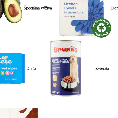
Špeciálna výživa
Dom
Dieťa
Zvieratá