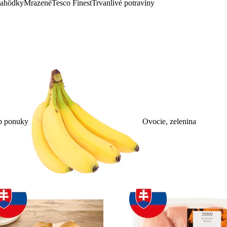
lahôdky
Mrazené
Tesco Finest
Trvanlivé potraviny
p ponuky
Ovocie, zelenina