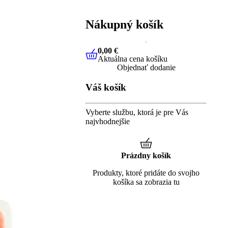
Nákupný košík
0,00 €
Aktuálna cena košíku
0,00 €
Aktuálna cena košíku
Objednať dodanie
Váš košík
Vyberte službu, ktorá je pre Vás
najvhodnejšie
Prázdny košík
Produkty, ktoré pridáte do svojho
košíka sa zobrazia tu