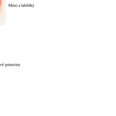
Mäso a lahôdky
ivé potraviny