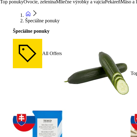
Top ponuky
Ovocie, zelenina
Mliečne výrobky a vajcia
Pekáreň
Mäso a 
Špeciálne ponuky
Špeciálne ponuky
All Offers
To