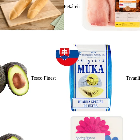
Pekáreň
Tesco Finest
Trvanl