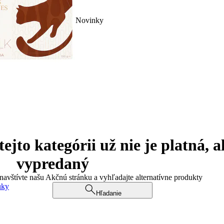
Novinky
jto kategórii už nie je platná, a
vypredaný
 navštívte našu Akčnú stránku a vyhľadajte alternatívne produkty
uky
Hľadanie