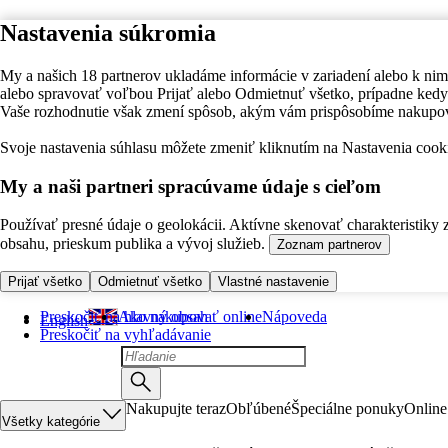
Nastavenia súkromia
My a našich 18 partnerov ukladáme informácie v zariadení alebo k nim
alebo spravovať voľbou Prijať alebo Odmietnuť všetko, prípadne ke
Vaše rozhodnutie však zmení spôsob, akým vám prispôsobíme nakupo
Svoje nastavenia súhlasu môžete zmeniť kliknutím na Nastavenia cooki
My a naši partneri spracúvame údaje s cieľom
Používať presné údaje o geolokácii. Aktívne skenovať charakteristiky 
obsahu, prieskum publika a vývoj služieb.
Zoznam partnerov
Prijať všetko
Odmietnuť všetko
Vlastné nastavenie
Preskočiť na hlavný obsah
Ako nakupovať online
Nápoveda
English
Preskočiť na vyhľadávanie
Nakupujte teraz
Obľúbené
Špeciálne ponuky
Online
Všetky kategórie