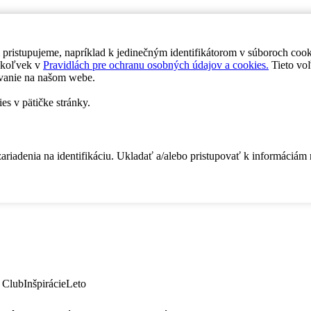
 pristupujeme, napríklad k jedinečným identifikátorom v súboroch coo
dykoľvek v
Pravidlách pre ochranu osobných údajov a cookies.
Tieto voľ
vanie na našom webe.
es v pätičke stránky.
zariadenia na identifikáciu. Ukladať a/alebo pristupovať k informáciám
 Club
Inšpirácie
Leto