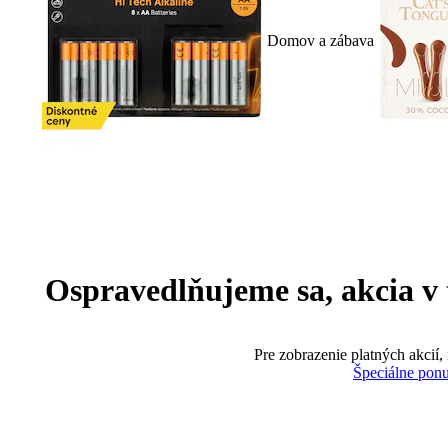
Domov a zábava
Ospravedlňujeme sa, akcia v te
Pre zobrazenie platných akcií,
Špeciálne pon