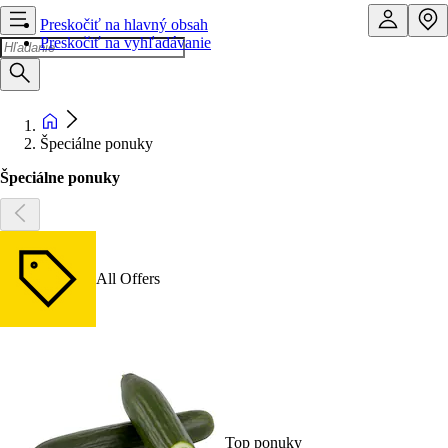
Preskočiť na hlavný obsah
Preskočiť na vyhľadávanie
Špeciálne ponuky
Špeciálne ponuky
All Offers
Top ponuky