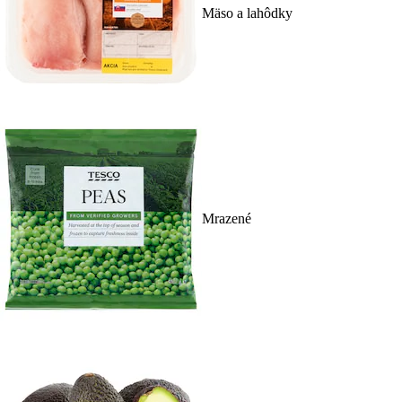
Mäso a lahôdky
Mrazené