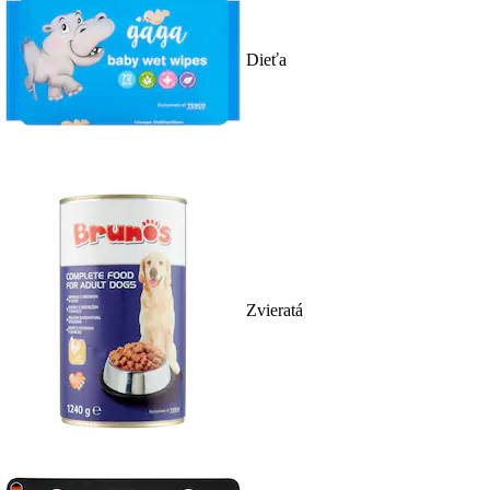
Dieťa
Zvieratá