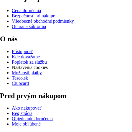
Cena doručenia
Bezpečnosť pri nákupe
Všeobecné obchodné podmienky
Ochrana súkromia
O nás
Prístupnosť
Kde dovážame
Poplatok za službu
Nastavenia cookies
Možnosti platby
Tesco.sk
Clubcard
Pred prvým nákupom
Ako nakupovať
Registrácia
Objednanie doručenia
Moje obľúbené