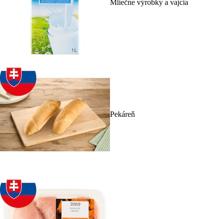
Mliečne výrobky a vajcia
Pekáreň