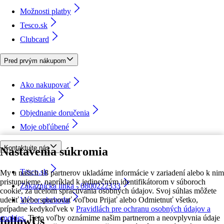
Možnosti platby
Tesco.sk
Clubcard
Pred prvým nákupom
Ako nakupovať
Registrácia
Objednanie doručenia
Moje obľúbené
Kontaktujte nás
Nastavenia súkromia
Tesco.sk
My a našich 18 partnerov ukladáme informácie v zariadení alebo k nim
pristupujeme, napríklad k jedinečným identifikátorom v súboroch
Zákaznícka linka - 0800222333
cookie, za účelom spracúvania osobných údajov. Svoj súhlas môžete
udeliť alebo spravovať voľbou Prijať alebo Odmietnuť všetko,
Výber obchodu
prípadne kedykoľvek v
Pravidlách pre ochranu osobných údajov a
cookies.
Tieto voľby oznámime našim partnerom a neovplyvnia údaje
followUs