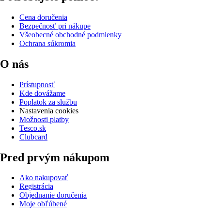
Cena doručenia
Bezpečnosť pri nákupe
Všeobecné obchodné podmienky
Ochrana súkromia
O nás
Prístupnosť
Kde dovážame
Poplatok za službu
Nastavenia cookies
Možnosti platby
Tesco.sk
Clubcard
Pred prvým nákupom
Ako nakupovať
Registrácia
Objednanie doručenia
Moje obľúbené