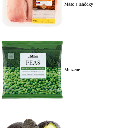
Mäso a lahôdky
Mrazené