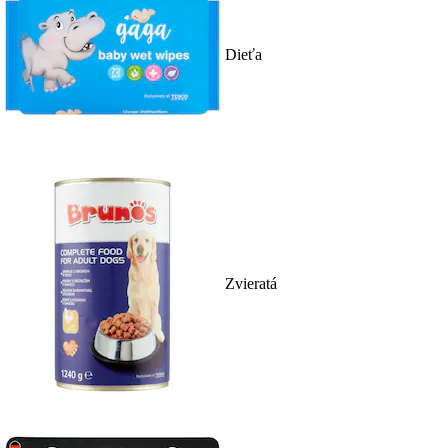
Dieťa
Zvieratá