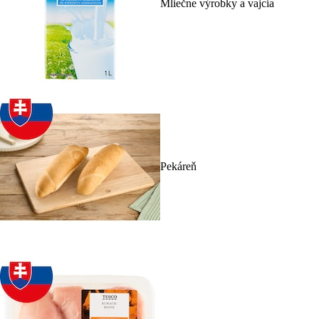
Mliečne výrobky a vajcia
Pekáreň