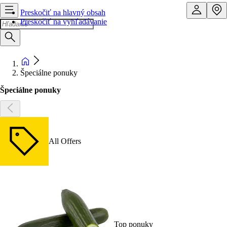
Preskočiť na hlavný obsah
Preskočiť na vyhľadávanie
Špeciálne ponuky
Špeciálne ponuky
All Offers
Top ponuky