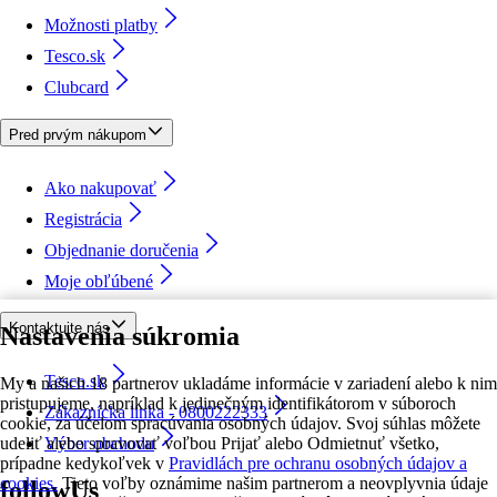
Možnosti platby
Tesco.sk
Clubcard
Pred prvým nákupom
Ako nakupovať
Registrácia
Objednanie doručenia
Moje obľúbené
Kontaktujte nás
Nastavenia súkromia
Tesco.sk
My a našich 18 partnerov ukladáme informácie v zariadení alebo k nim
pristupujeme, napríklad k jedinečným identifikátorom v súboroch
Zákaznícka linka - 0800222333
cookie, za účelom spracúvania osobných údajov. Svoj súhlas môžete
udeliť alebo spravovať voľbou Prijať alebo Odmietnuť všetko,
Výber obchodu
prípadne kedykoľvek v
Pravidlách pre ochranu osobných údajov a
cookies.
Tieto voľby oznámime našim partnerom a neovplyvnia údaje
followUs