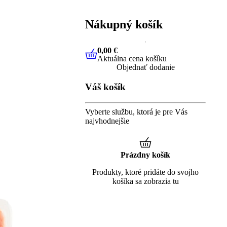
Nákupný košík
0,00 €
Aktuálna cena košíku
0,00 €
Aktuálna cena košíku
Objednať dodanie
Váš košík
Vyberte službu, ktorá je pre Vás
najvhodnejšie
Prázdny košík
Produkty, ktoré pridáte do svojho
košíka sa zobrazia tu