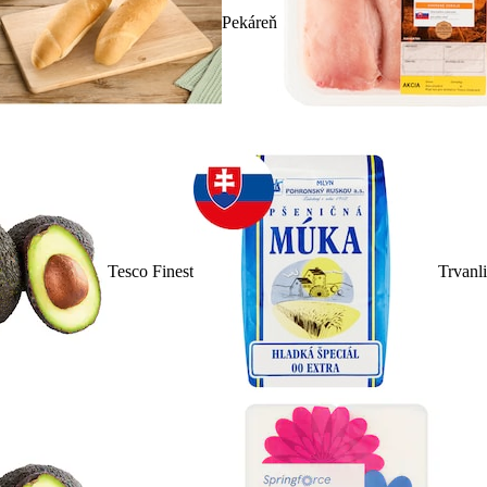
Pekáreň
Tesco Finest
Trvanl