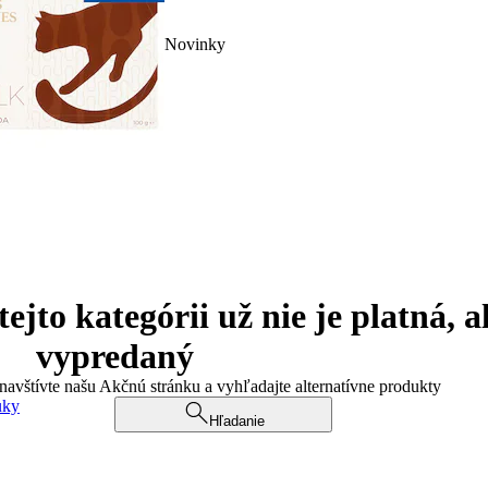
Novinky
jto kategórii už nie je platná, a
vypredaný
 navštívte našu Akčnú stránku a vyhľadajte alternatívne produkty
uky
Hľadanie