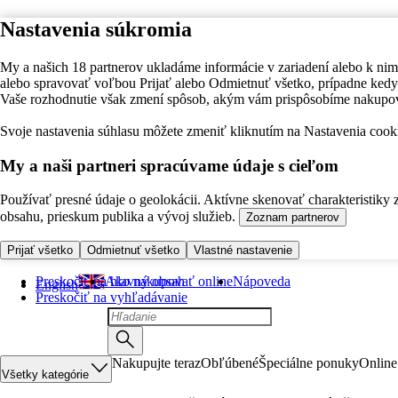
Nastavenia súkromia
My a našich 18 partnerov ukladáme informácie v zariadení alebo k nim
alebo spravovať voľbou Prijať alebo Odmietnuť všetko, prípadne ke
Vaše rozhodnutie však zmení spôsob, akým vám prispôsobíme nakupo
Svoje nastavenia súhlasu môžete zmeniť kliknutím na Nastavenia cooki
My a naši partneri spracúvame údaje s cieľom
Používať presné údaje o geolokácii. Aktívne skenovať charakteristiky 
obsahu, prieskum publika a vývoj služieb.
Zoznam partnerov
Prijať všetko
Odmietnuť všetko
Vlastné nastavenie
Preskočiť na hlavný obsah
Ako nakupovať online
Nápoveda
English
Preskočiť na vyhľadávanie
Nakupujte teraz
Obľúbené
Špeciálne ponuky
Online
Všetky kategórie