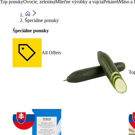
Top ponuky
Ovocie, zelenina
Mliečne výrobky a vajcia
Pekáreň
Mäso a 
Špeciálne ponuky
Špeciálne ponuky
All Offers
To