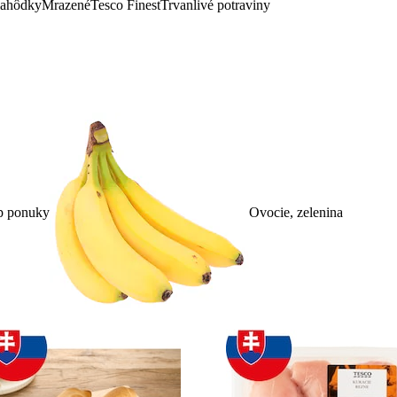
lahôdky
Mrazené
Tesco Finest
Trvanlivé potraviny
p ponuky
Ovocie, zelenina