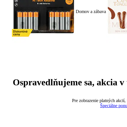
Domov a zábava
Ospravedlňujeme sa, akcia v te
Pre zobrazenie platných akcií,
Špeciálne pon