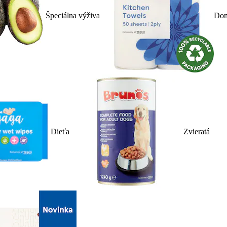
Špeciálna výživa
Dom
Dieťa
Zvieratá