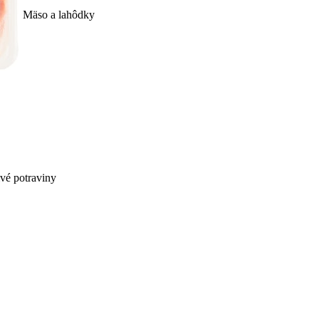
Mäso a lahôdky
ivé potraviny