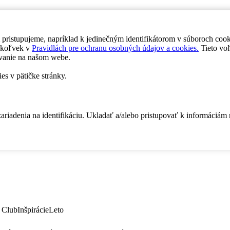
 pristupujeme, napríklad k jedinečným identifikátorom v súboroch coo
dykoľvek v
Pravidlách pre ochranu osobných údajov a cookies.
Tieto voľ
vanie na našom webe.
es v pätičke stránky.
zariadenia na identifikáciu. Ukladať a/alebo pristupovať k informáciám
 Club
Inšpirácie
Leto