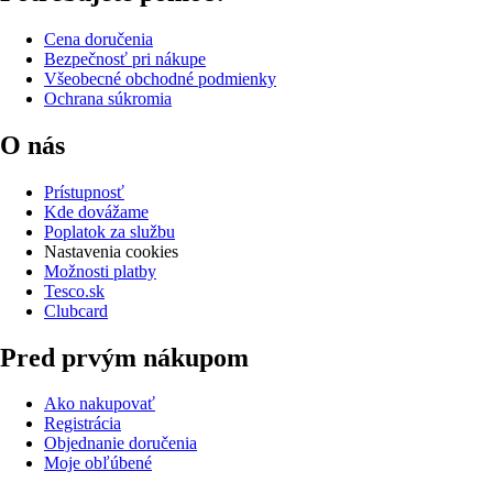
Cena doručenia
Bezpečnosť pri nákupe
Všeobecné obchodné podmienky
Ochrana súkromia
O nás
Prístupnosť
Kde dovážame
Poplatok za službu
Nastavenia cookies
Možnosti platby
Tesco.sk
Clubcard
Pred prvým nákupom
Ako nakupovať
Registrácia
Objednanie doručenia
Moje obľúbené