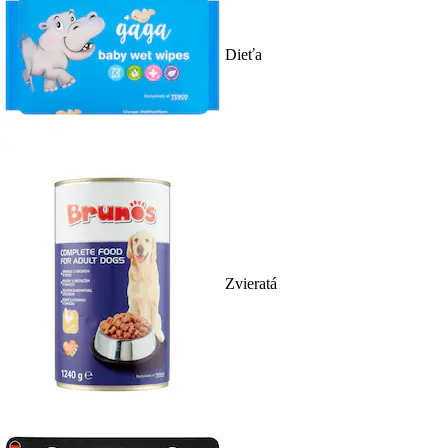
Dieťa
Zvieratá