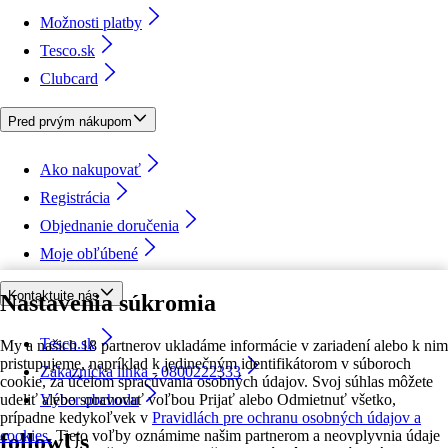
Možnosti platby
Tesco.sk
Clubcard
Pred prvým nákupom
Ako nakupovať
Registrácia
Objednanie doručenia
Moje obľúbené
Kontaktujte nás
Nastavenia súkromia
Tesco.sk
My a našich 18 partnerov ukladáme informácie v zariadení alebo k nim
pristupujeme, napríklad k jedinečným identifikátorom v súboroch
Zákaznícka linka - 0800222333
cookie, za účelom spracúvania osobných údajov. Svoj súhlas môžete
udeliť alebo spravovať voľbou Prijať alebo Odmietnuť všetko,
Výber obchodu
prípadne kedykoľvek v
Pravidlách pre ochranu osobných údajov a
cookies.
Tieto voľby oznámime našim partnerom a neovplyvnia údaje
followUs