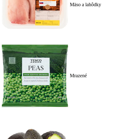
Mäso a lahôdky
Mrazené