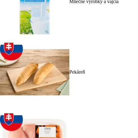
Mliečne výrobky a vajcia
Pekáreň