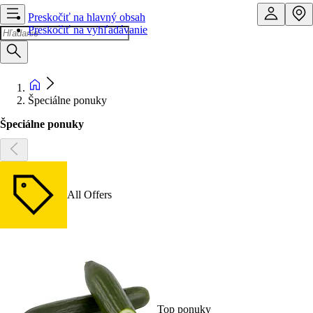
Preskočiť na hlavný obsah
Preskočiť na vyhľadávanie
Špeciálne ponuky
Špeciálne ponuky
All Offers
Top ponuky