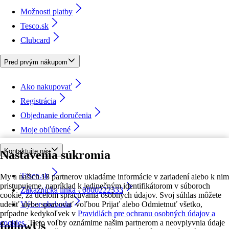
Možnosti platby
Tesco.sk
Clubcard
Pred prvým nákupom
Ako nakupovať
Registrácia
Objednanie doručenia
Moje obľúbené
Kontaktujte nás
Nastavenia súkromia
Tesco.sk
My a našich 18 partnerov ukladáme informácie v zariadení alebo k nim
pristupujeme, napríklad k jedinečným identifikátorom v súboroch
Zákaznícka linka - 0800222333
cookie, za účelom spracúvania osobných údajov. Svoj súhlas môžete
udeliť alebo spravovať voľbou Prijať alebo Odmietnuť všetko,
Výber obchodu
prípadne kedykoľvek v
Pravidlách pre ochranu osobných údajov a
cookies.
Tieto voľby oznámime našim partnerom a neovplyvnia údaje
followUs