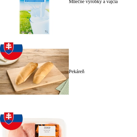
Mliečne výrobky a vajcia
Pekáreň