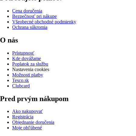
Cena doručenia
Bezpečnosť pri nákupe
Všeobecné obchodné podmienky
Ochrana súkromia
O nás
Prístupnosť
Kde dovážame
Poplatok za službu
Nastavenia cookies
Možnosti platby
Tesco.sk
Clubcard
Pred prvým nákupom
Ako nakupovať
Registrácia
Objednanie doručenia
Moje obľúbené