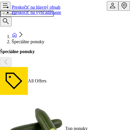
Preskočiť na hlavný obsah
Preskočiť na vyhľadávanie
Špeciálne ponuky
Špeciálne ponuky
All Offers
Top ponuky