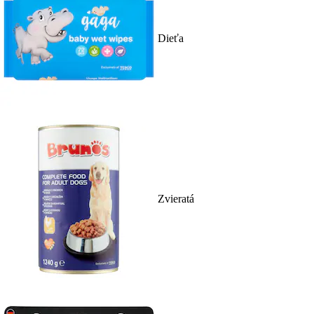
Dieťa
Zvieratá