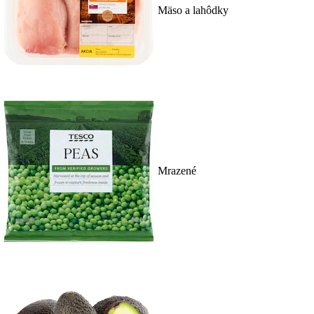
Mäso a lahôdky
Mrazené