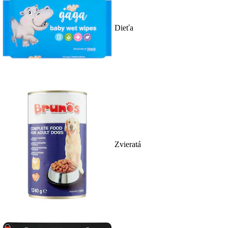
Dieťa
Zvieratá