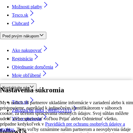
Možnosti platby
Tesco.sk
Clubcard
Pred prvým nákupom
Ako nakupovať
Registrácia
Objednanie doručenia
Moje obľúbené
Kontaktujte nás
Nastavenia súkromia
Tesco.sk
My a našich 18 partnerov ukladáme informácie v zariadení alebo k nim
pristupujeme, napríklad k jedinečným identifikátorom v súboroch
Zákaznícka linka - 0800222333
cookie, za účelom spracúvania osobných údajov. Svoj súhlas môžete
udeliť alebo spravovať voľbou Prijať alebo Odmietnuť všetko,
Výber obchodu
prípadne kedykoľvek v
Pravidlách pre ochranu osobných údajov a
cookies.
Tieto voľby oznámime našim partnerom a neovplyvnia údaje
followUs