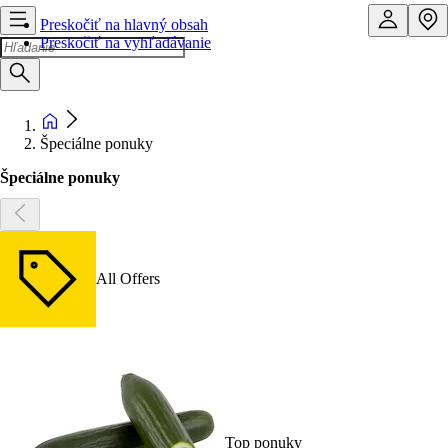
Preskočiť na hlavný obsah
Preskočiť na vyhľadávanie
Špeciálne ponuky
Špeciálne ponuky
All Offers
Top ponuky