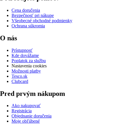
Cena doručenia
Bezpečnosť pri nákupe
Všeobecné obchodné podmienky
Ochrana súkromia
O nás
Prístupnosť
Kde dovážame
Poplatok za službu
Nastavenia cookies
Možnosti platby
Tesco.sk
Clubcard
Pred prvým nákupom
Ako nakupovať
Registrácia
Objednanie doručenia
Moje obľúbené