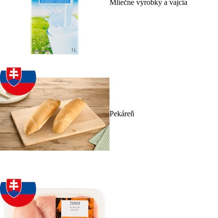
Mliečne výrobky a vajcia
Pekáreň