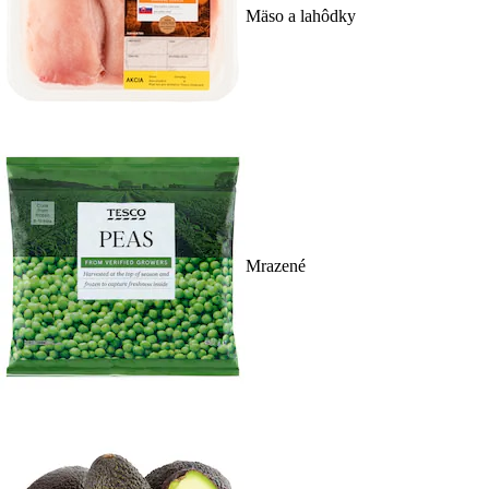
Mäso a lahôdky
Mrazené