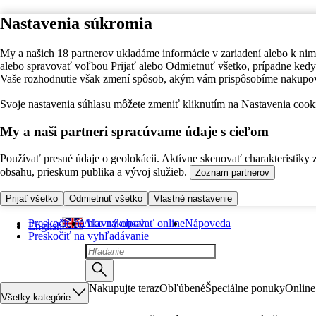
Nastavenia súkromia
My a našich 18 partnerov ukladáme informácie v zariadení alebo k nim
alebo spravovať voľbou Prijať alebo Odmietnuť všetko, prípadne ke
Vaše rozhodnutie však zmení spôsob, akým vám prispôsobíme nakupo
Svoje nastavenia súhlasu môžete zmeniť kliknutím na Nastavenia cooki
My a naši partneri spracúvame údaje s cieľom
Používať presné údaje o geolokácii. Aktívne skenovať charakteristiky 
obsahu, prieskum publika a vývoj služieb.
Zoznam partnerov
Prijať všetko
Odmietnuť všetko
Vlastné nastavenie
Preskočiť na hlavný obsah
Ako nakupovať online
Nápoveda
English
Preskočiť na vyhľadávanie
Nakupujte teraz
Obľúbené
Špeciálne ponuky
Online
Všetky kategórie