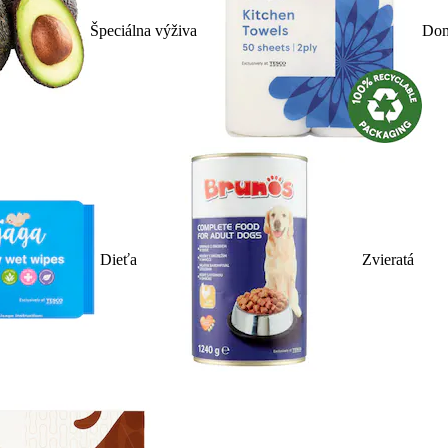
Špeciálna výživa
Dom
Dieťa
Zvieratá