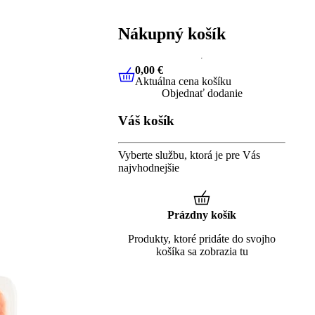
Nákupný košík
0,00 €
Aktuálna cena košíku
0,00 €
Aktuálna cena košíku
Objednať dodanie
Váš košík
Vyberte službu, ktorá je pre Vás
najvhodnejšie
Prázdny košík
Produkty, ktoré pridáte do svojho
košíka sa zobrazia tu