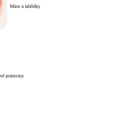
Mäso a lahôdky
ivé potraviny