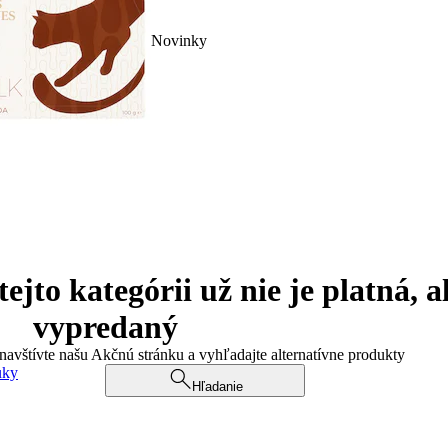
Novinky
jto kategórii už nie je platná, a
vypredaný
 navštívte našu Akčnú stránku a vyhľadajte alternatívne produkty
uky
Hľadanie