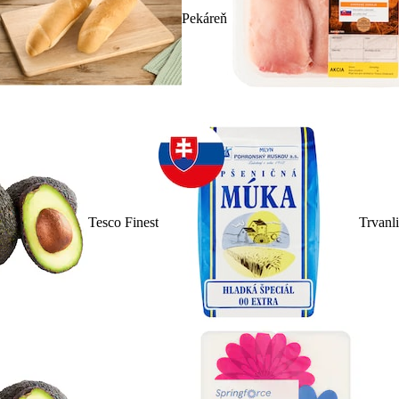
Pekáreň
Tesco Finest
Trvanl