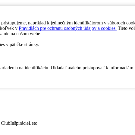
 pristupujeme, napríklad k jedinečným identifikátorom v súboroch coo
dykoľvek v
Pravidlách pre ochranu osobných údajov a cookies.
Tieto voľ
vanie na našom webe.
es v pätičke stránky.
zariadenia na identifikáciu. Ukladať a/alebo pristupovať k informáciám
 Club
Inšpirácie
Leto