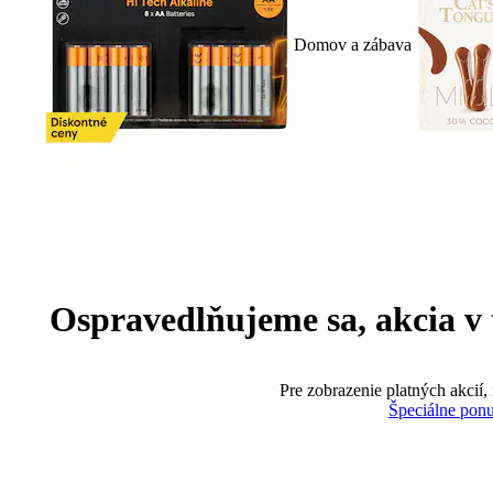
Domov a zábava
Ospravedlňujeme sa, akcia v te
Pre zobrazenie platných akcií,
Špeciálne pon