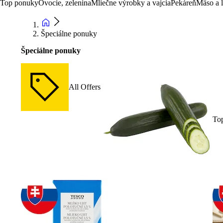
Top ponuky
Ovocie, zelenina
Mliečne výrobky a vajcia
Pekáreň
Mäso a 
Špeciálne ponuky
Špeciálne ponuky
All Offers
To