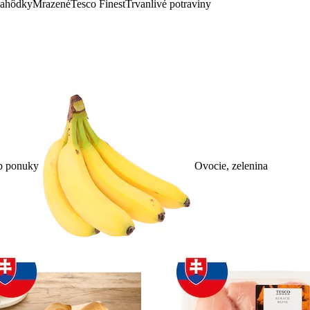
lahôdky
Mrazené
Tesco Finest
Trvanlivé potraviny
p ponuky
Ovocie, zelenina