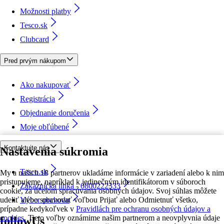
Možnosti platby
Tesco.sk
Clubcard
Pred prvým nákupom
Ako nakupovať
Registrácia
Objednanie doručenia
Moje obľúbené
Kontaktujte nás
Nastavenia súkromia
Tesco.sk
My a našich 18 partnerov ukladáme informácie v zariadení alebo k nim
pristupujeme, napríklad k jedinečným identifikátorom v súboroch
Zákaznícka linka - 0800222333
cookie, za účelom spracúvania osobných údajov. Svoj súhlas môžete
udeliť alebo spravovať voľbou Prijať alebo Odmietnuť všetko,
Výber obchodu
prípadne kedykoľvek v
Pravidlách pre ochranu osobných údajov a
cookies.
Tieto voľby oznámime našim partnerom a neovplyvnia údaje
followUs