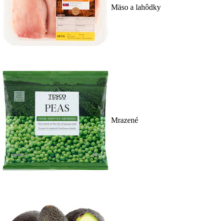
Mäso a lahôdky
Mrazené