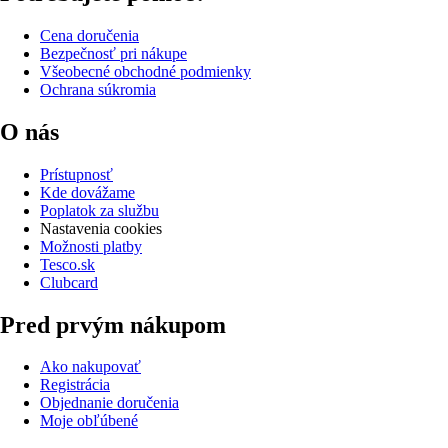
Cena doručenia
Bezpečnosť pri nákupe
Všeobecné obchodné podmienky
Ochrana súkromia
O nás
Prístupnosť
Kde dovážame
Poplatok za službu
Nastavenia cookies
Možnosti platby
Tesco.sk
Clubcard
Pred prvým nákupom
Ako nakupovať
Registrácia
Objednanie doručenia
Moje obľúbené