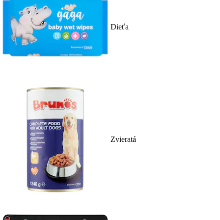
Dieťa
Zvieratá