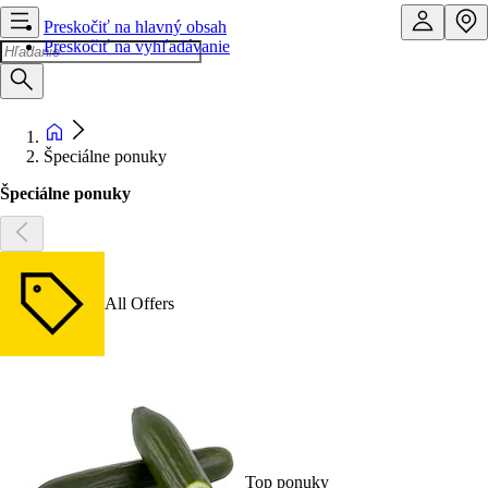
Preskočiť na hlavný obsah
Preskočiť na vyhľadávanie
Špeciálne ponuky
Špeciálne ponuky
All Offers
Top ponuky