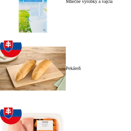
Mliečne výrobky a vajcia
Pekáreň