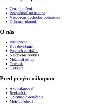
Cena doručenia
Bezpečnosť pri nákupe
Všeobecné obchodné podmienky
Ochrana súkromia
O nás
Prístupnosť
Kde dovážame
Poplatok za službu
Nastavenia cookies
Možnosti platby
Tesco.sk
Clubcard
Pred prvým nákupom
Ako nakupovať
Registrácia
Objednanie doručenia
Moje obľúbené