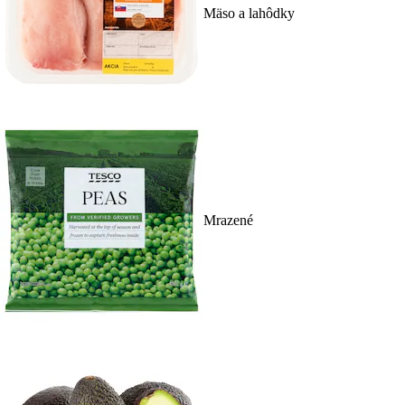
Mäso a lahôdky
Mrazené