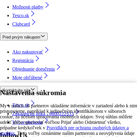
Možnosti platby
Tesco.sk
Clubcard
Pred prvým nákupom
Ako nakupovať
Registrácia
Objednanie doručenia
Moje obľúbené
Kontaktujte nás
Nastavenia súkromia
Tesco.sk
My a našich 18 partnerov ukladáme informácie v zariadení alebo k nim
pristupujeme, napríklad k jedinečným identifikátorom v súboroch
Zákaznícka linka - 0800222333
cookie, za účelom spracúvania osobných údajov. Svoj súhlas môžete
udeliť alebo spravovať voľbou Prijať alebo Odmietnuť všetko,
Výber obchodu
prípadne kedykoľvek v
Pravidlách pre ochranu osobných údajov a
cookies.
Tieto voľby oznámime našim partnerom a neovplyvnia údaje
followUs