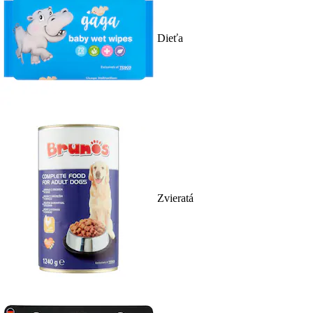
Dieťa
Zvieratá