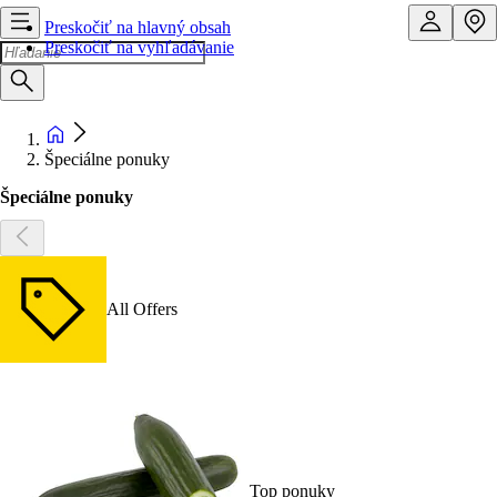
Preskočiť na hlavný obsah
Preskočiť na vyhľadávanie
Špeciálne ponuky
Špeciálne ponuky
All Offers
Top ponuky