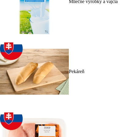
Mliečne výrobky a vajcia
Pekáreň