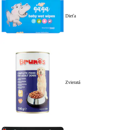
Dieťa
Zvieratá