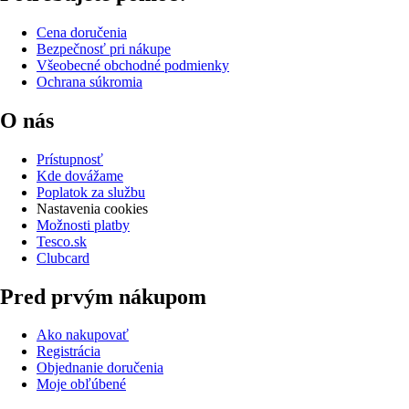
Cena doručenia
Bezpečnosť pri nákupe
Všeobecné obchodné podmienky
Ochrana súkromia
O nás
Prístupnosť
Kde dovážame
Poplatok za službu
Nastavenia cookies
Možnosti platby
Tesco.sk
Clubcard
Pred prvým nákupom
Ako nakupovať
Registrácia
Objednanie doručenia
Moje obľúbené