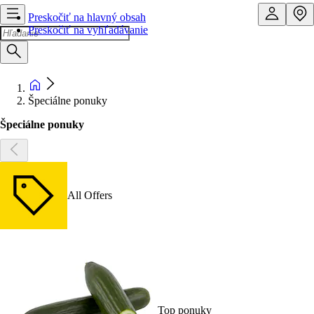
Preskočiť na hlavný obsah
Preskočiť na vyhľadávanie
Špeciálne ponuky
Špeciálne ponuky
All Offers
Top ponuky