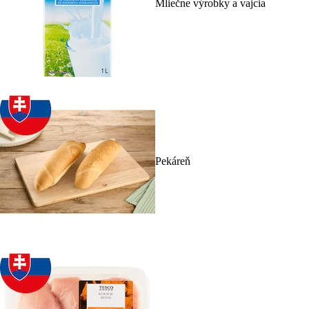
Mliečne výrobky a vajcia
Pekáreň