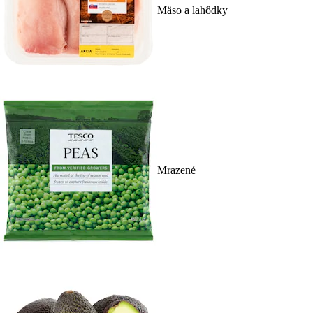
Mäso a lahôdky
Mrazené