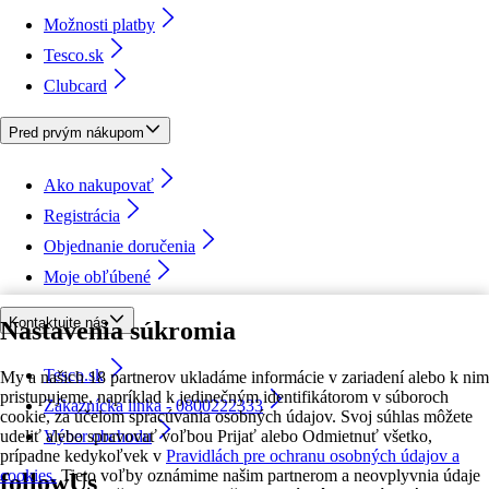
Možnosti platby
Tesco.sk
Clubcard
Pred prvým nákupom
Ako nakupovať
Registrácia
Objednanie doručenia
Moje obľúbené
Kontaktujte nás
Nastavenia súkromia
Tesco.sk
My a našich 18 partnerov ukladáme informácie v zariadení alebo k nim
pristupujeme, napríklad k jedinečným identifikátorom v súboroch
Zákaznícka linka - 0800222333
cookie, za účelom spracúvania osobných údajov. Svoj súhlas môžete
udeliť alebo spravovať voľbou Prijať alebo Odmietnuť všetko,
Výber obchodu
prípadne kedykoľvek v
Pravidlách pre ochranu osobných údajov a
cookies.
Tieto voľby oznámime našim partnerom a neovplyvnia údaje
followUs