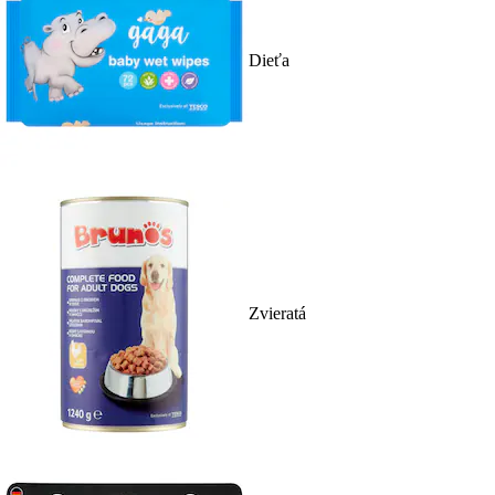
Dieťa
Zvieratá