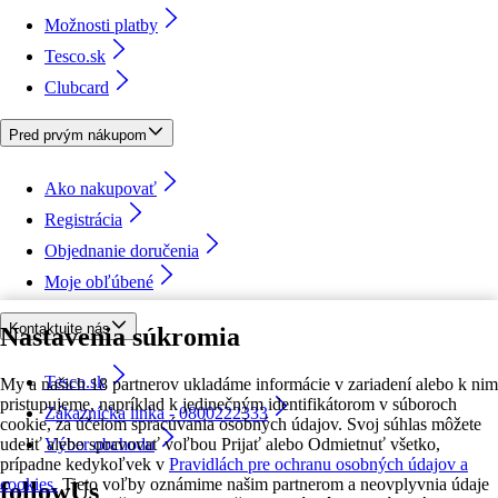
Možnosti platby
Tesco.sk
Clubcard
Pred prvým nákupom
Ako nakupovať
Registrácia
Objednanie doručenia
Moje obľúbené
Kontaktujte nás
Nastavenia súkromia
Tesco.sk
My a našich 18 partnerov ukladáme informácie v zariadení alebo k nim
pristupujeme, napríklad k jedinečným identifikátorom v súboroch
Zákaznícka linka - 0800222333
cookie, za účelom spracúvania osobných údajov. Svoj súhlas môžete
udeliť alebo spravovať voľbou Prijať alebo Odmietnuť všetko,
Výber obchodu
prípadne kedykoľvek v
Pravidlách pre ochranu osobných údajov a
cookies.
Tieto voľby oznámime našim partnerom a neovplyvnia údaje
followUs