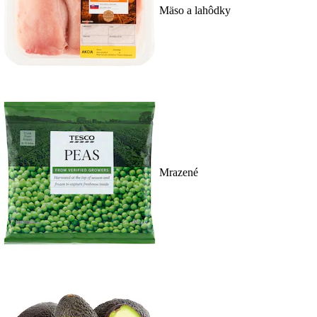
Mäso a lahôdky
Mrazené