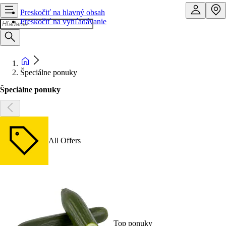
Preskočiť na hlavný obsah
Preskočiť na vyhľadávanie
Špeciálne ponuky
Špeciálne ponuky
All Offers
Top ponuky