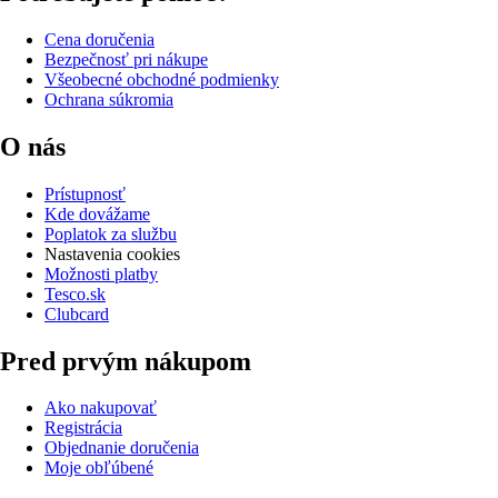
Cena doručenia
Bezpečnosť pri nákupe
Všeobecné obchodné podmienky
Ochrana súkromia
O nás
Prístupnosť
Kde dovážame
Poplatok za službu
Nastavenia cookies
Možnosti platby
Tesco.sk
Clubcard
Pred prvým nákupom
Ako nakupovať
Registrácia
Objednanie doručenia
Moje obľúbené