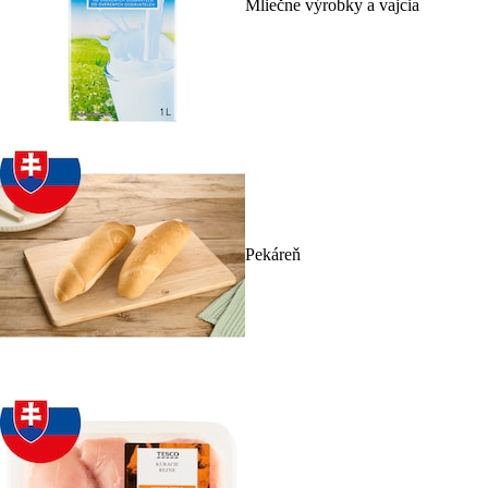
Mliečne výrobky a vajcia
Pekáreň