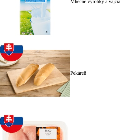
Mliečne výrobky a vajcia
Pekáreň