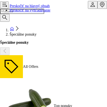
Preskočiť na hlavný obsah
Preskočiť na vyhľadávanie
Špeciálne ponuky
Špeciálne ponuky
All Offers
Top ponuky