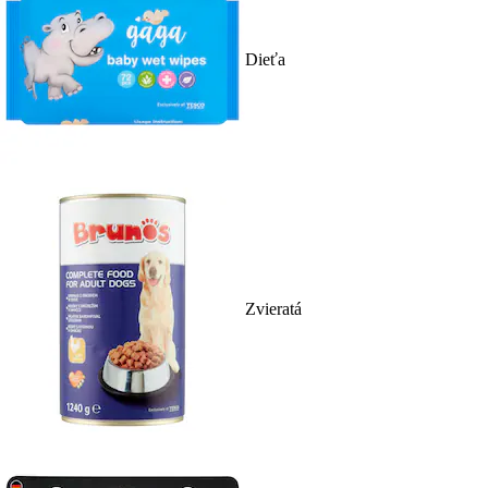
Dieťa
Zvieratá