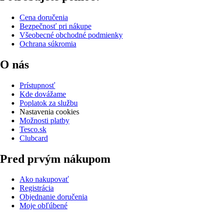
Cena doručenia
Bezpečnosť pri nákupe
Všeobecné obchodné podmienky
Ochrana súkromia
O nás
Prístupnosť
Kde dovážame
Poplatok za službu
Nastavenia cookies
Možnosti platby
Tesco.sk
Clubcard
Pred prvým nákupom
Ako nakupovať
Registrácia
Objednanie doručenia
Moje obľúbené