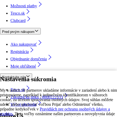
Možnosti platby
Tesco.sk
Clubcard
Pred prvým nákupom
Ako nakupovať
Registrácia
Objednanie doručenia
Moje obľúbené
Kontaktujte nás
Nastavenia súkromia
Tesco.sk
My a našich 18 partnerov ukladáme informácie v zariadení alebo k nim
pristupujeme, napríklad k jedinečným identifikátorom v súboroch
Zákaznícka linka - 0800222333
cookie, za účelom spracúvania osobných údajov. Svoj súhlas môžete
udeliť alebo spravovať voľbou Prijať alebo Odmietnuť všetko,
Výber obchodu
prípadne kedykoľvek v
Pravidlách pre ochranu osobných údajov a
cookies.
Tieto voľby oznámime našim partnerom a neovplyvnia údaje
followUs