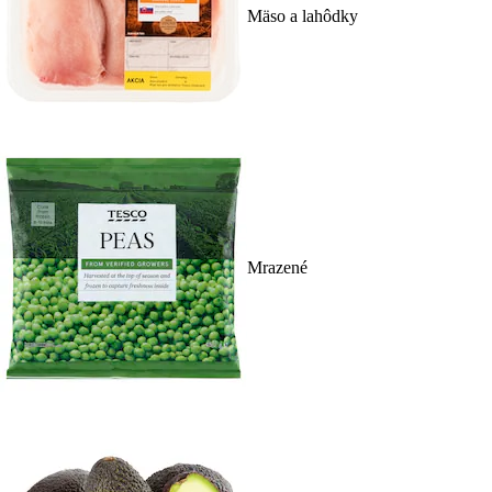
Mäso a lahôdky
Mrazené