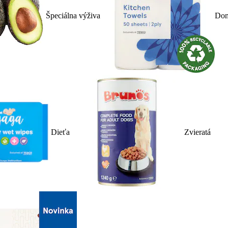
Špeciálna výživa
Dom
Dieťa
Zvieratá