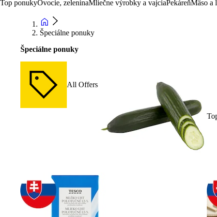
Top ponuky
Ovocie, zelenina
Mliečne výrobky a vajcia
Pekáreň
Mäso a 
Špeciálne ponuky
Špeciálne ponuky
All Offers
To