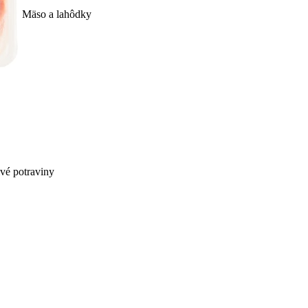
Mäso a lahôdky
ivé potraviny