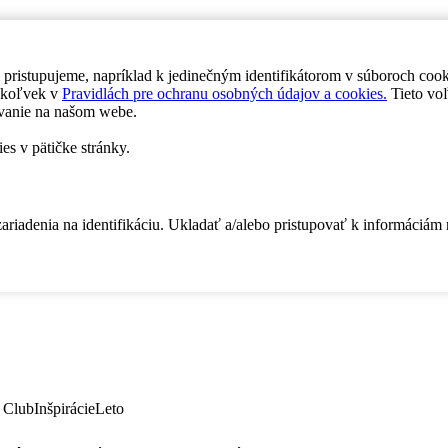
 pristupujeme, napríklad k jedinečným identifikátorom v súboroch coo
dykoľvek v
Pravidlách pre ochranu osobných údajov a cookies.
Tieto voľ
vanie na našom webe.
es v pätičke stránky.
zariadenia na identifikáciu. Ukladať a/alebo pristupovať k informáciám
 Club
Inšpirácie
Leto