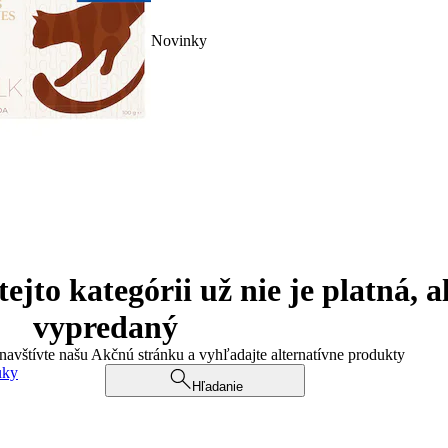
Novinky
jto kategórii už nie je platná, a
vypredaný
 navštívte našu Akčnú stránku a vyhľadajte alternatívne produkty
uky
Hľadanie