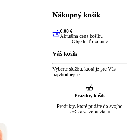
Nákupný košík
0,00 €
Aktuálna cena košíku
0,00 €
Aktuálna cena košíku
Objednať dodanie
Váš košík
Vyberte službu, ktorá je pre Vás
najvhodnejšie
Prázdny košík
Produkty, ktoré pridáte do svojho
košíka sa zobrazia tu