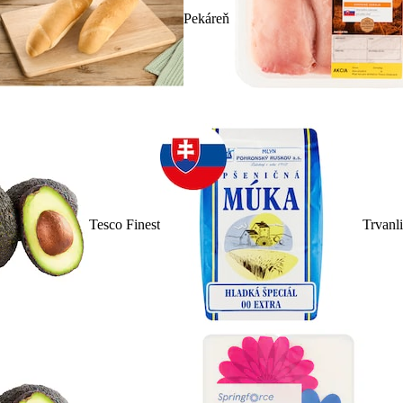
Pekáreň
Tesco Finest
Trvanl