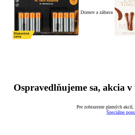
Domov a zábava
Ospravedlňujeme sa, akcia v te
Pre zobrazenie platných akcií,
Špeciálne pon