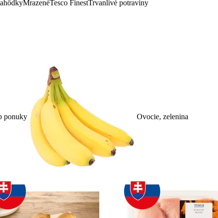
lahôdky
Mrazené
Tesco Finest
Trvanlivé potraviny
p ponuky
Ovocie, zelenina