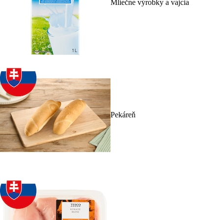
Mliečne výrobky a vajcia
Pekáreň