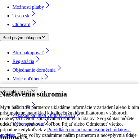
Možnosti platby
Tesco.sk
Clubcard
Pred prvým nákupom
Ako nakupovať
Registrácia
Objednanie doručenia
Moje obľúbené
Kontaktujte nás
Nastavenia súkromia
Tesco.sk
My a našich 18 partnerov ukladáme informácie v zariadení alebo k nim
pristupujeme, napríklad k jedinečným identifikátorom v súboroch
Zákaznícka linka - 0800222333
cookie, za účelom spracúvania osobných údajov. Svoj súhlas môžete
udeliť alebo spravovať voľbou Prijať alebo Odmietnuť všetko,
Výber obchodu
prípadne kedykoľvek v
Pravidlách pre ochranu osobných údajov a
cookies.
Tieto voľby oznámime našim partnerom a neovplyvnia údaje
followUs