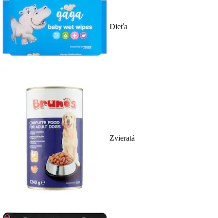
Dieťa
Zvieratá