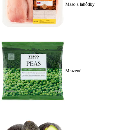
Mäso a lahôdky
Mrazené