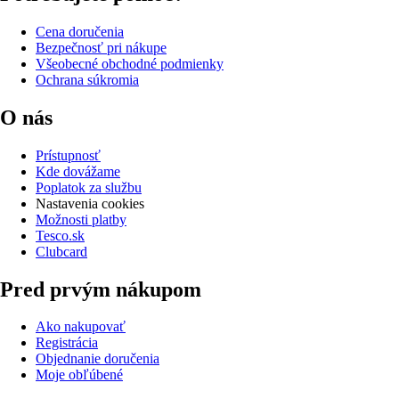
Cena doručenia
Bezpečnosť pri nákupe
Všeobecné obchodné podmienky
Ochrana súkromia
O nás
Prístupnosť
Kde dovážame
Poplatok za službu
Nastavenia cookies
Možnosti platby
Tesco.sk
Clubcard
Pred prvým nákupom
Ako nakupovať
Registrácia
Objednanie doručenia
Moje obľúbené