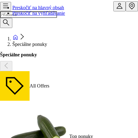
Preskočiť na hlavný obsah
Preskočiť na vyhľadávanie
Špeciálne ponuky
Špeciálne ponuky
All Offers
Top ponuky