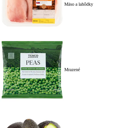
Mäso a lahôdky
Mrazené