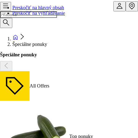
Preskočiť na hlavný obsah
Preskočiť na vyhľadávanie
Špeciálne ponuky
Špeciálne ponuky
All Offers
Top ponuky