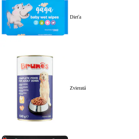
Dieťa
Zvieratá