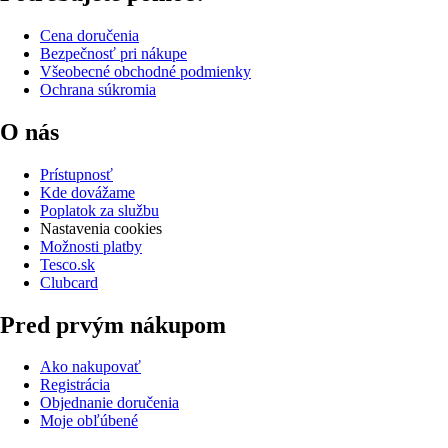
Cena doručenia
Bezpečnosť pri nákupe
Všeobecné obchodné podmienky
Ochrana súkromia
O nás
Prístupnosť
Kde dovážame
Poplatok za službu
Nastavenia cookies
Možnosti platby
Tesco.sk
Clubcard
Pred prvým nákupom
Ako nakupovať
Registrácia
Objednanie doručenia
Moje obľúbené