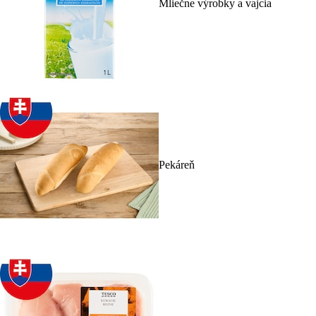
Mliečne výrobky a vajcia
Pekáreň