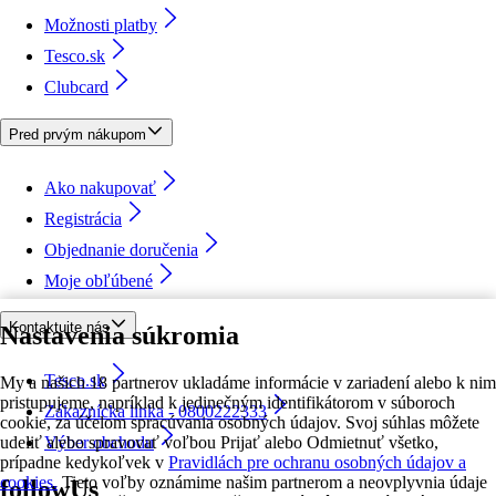
Možnosti platby
Tesco.sk
Clubcard
Pred prvým nákupom
Ako nakupovať
Registrácia
Objednanie doručenia
Moje obľúbené
Kontaktujte nás
Nastavenia súkromia
Tesco.sk
My a našich 18 partnerov ukladáme informácie v zariadení alebo k nim
pristupujeme, napríklad k jedinečným identifikátorom v súboroch
Zákaznícka linka - 0800222333
cookie, za účelom spracúvania osobných údajov. Svoj súhlas môžete
udeliť alebo spravovať voľbou Prijať alebo Odmietnuť všetko,
Výber obchodu
prípadne kedykoľvek v
Pravidlách pre ochranu osobných údajov a
cookies.
Tieto voľby oznámime našim partnerom a neovplyvnia údaje
followUs