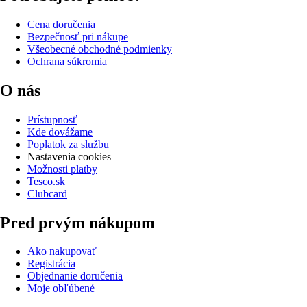
Cena doručenia
Bezpečnosť pri nákupe
Všeobecné obchodné podmienky
Ochrana súkromia
O nás
Prístupnosť
Kde dovážame
Poplatok za službu
Nastavenia cookies
Možnosti platby
Tesco.sk
Clubcard
Pred prvým nákupom
Ako nakupovať
Registrácia
Objednanie doručenia
Moje obľúbené