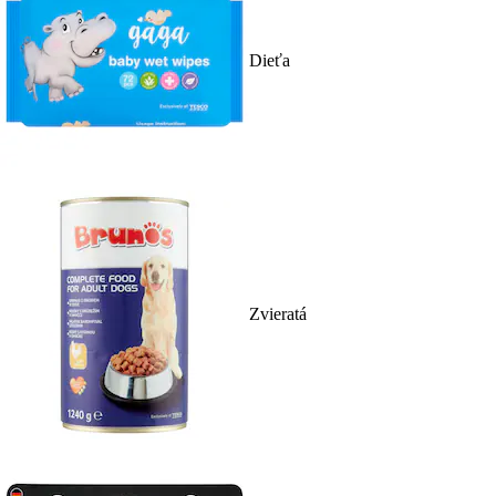
Dieťa
Zvieratá