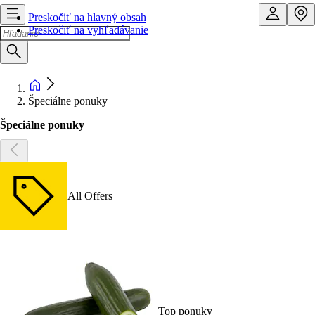
Preskočiť na hlavný obsah
Preskočiť na vyhľadávanie
Špeciálne ponuky
Špeciálne ponuky
All Offers
Top ponuky