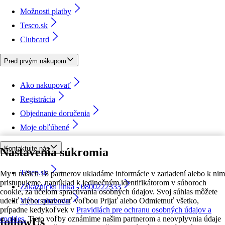
Možnosti platby
Tesco.sk
Clubcard
Pred prvým nákupom
Ako nakupovať
Registrácia
Objednanie doručenia
Moje obľúbené
Kontaktujte nás
Nastavenia súkromia
Tesco.sk
My a našich 18 partnerov ukladáme informácie v zariadení alebo k nim
pristupujeme, napríklad k jedinečným identifikátorom v súboroch
Zákaznícka linka - 0800222333
cookie, za účelom spracúvania osobných údajov. Svoj súhlas môžete
udeliť alebo spravovať voľbou Prijať alebo Odmietnuť všetko,
Výber obchodu
prípadne kedykoľvek v
Pravidlách pre ochranu osobných údajov a
cookies.
Tieto voľby oznámime našim partnerom a neovplyvnia údaje
followUs