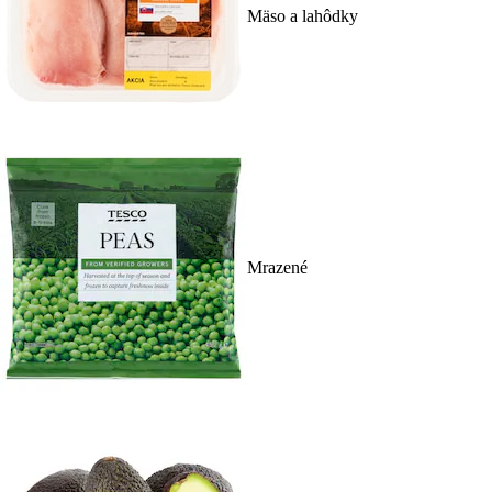
Mäso a lahôdky
Mrazené