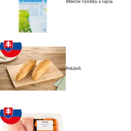
Mliečne výrobky a vajcia
Pekáreň