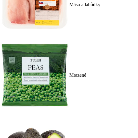
Mäso a lahôdky
Mrazené