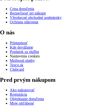
Cena doručenia
Bezpečnosť pri nákupe
Všeobecné obchodné podmienky
Ochrana súkromia
O nás
Prístupnosť
Kde dovážame
Poplatok za službu
Nastavenia cookies
Možnosti platby
Tesco.sk
Clubcard
Pred prvým nákupom
Ako nakupovať
Registrácia
Objednanie doručenia
Moje obľúbené