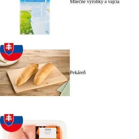
Mliečne výrobky a vajcia
Pekáreň