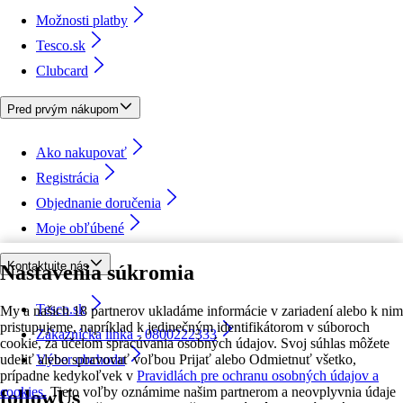
Možnosti platby
Tesco.sk
Clubcard
Pred prvým nákupom
Ako nakupovať
Registrácia
Objednanie doručenia
Moje obľúbené
Kontaktujte nás
Nastavenia súkromia
Tesco.sk
My a našich 18 partnerov ukladáme informácie v zariadení alebo k nim
pristupujeme, napríklad k jedinečným identifikátorom v súboroch
Zákaznícka linka - 0800222333
cookie, za účelom spracúvania osobných údajov. Svoj súhlas môžete
udeliť alebo spravovať voľbou Prijať alebo Odmietnuť všetko,
Výber obchodu
prípadne kedykoľvek v
Pravidlách pre ochranu osobných údajov a
cookies.
Tieto voľby oznámime našim partnerom a neovplyvnia údaje
followUs