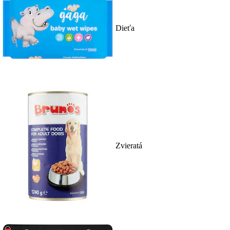
Dieťa
Zvieratá