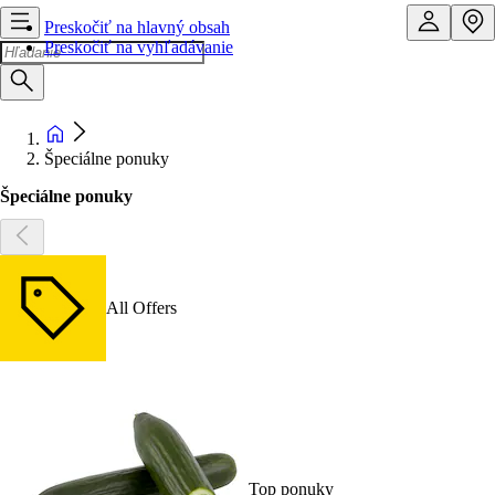
Preskočiť na hlavný obsah
Preskočiť na vyhľadávanie
Špeciálne ponuky
Špeciálne ponuky
All Offers
Top ponuky