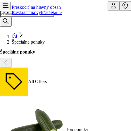
Preskočiť na hlavný obsah
Preskočiť na vyhľadávanie
Špeciálne ponuky
Špeciálne ponuky
All Offers
Top ponuky