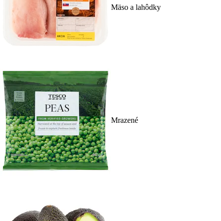
Mäso a lahôdky
Mrazené