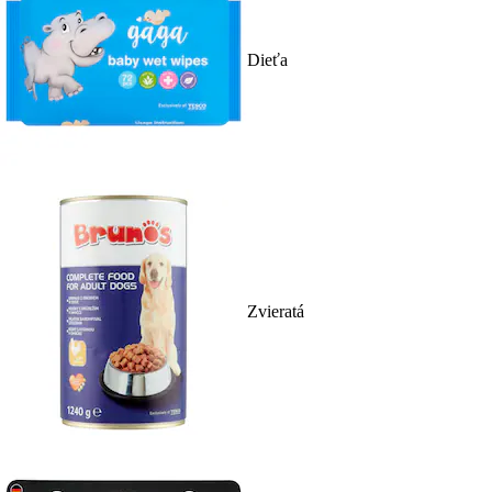
Dieťa
Zvieratá