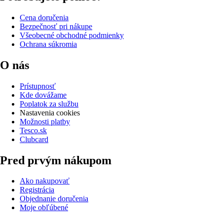
Cena doručenia
Bezpečnosť pri nákupe
Všeobecné obchodné podmienky
Ochrana súkromia
O nás
Prístupnosť
Kde dovážame
Poplatok za službu
Nastavenia cookies
Možnosti platby
Tesco.sk
Clubcard
Pred prvým nákupom
Ako nakupovať
Registrácia
Objednanie doručenia
Moje obľúbené