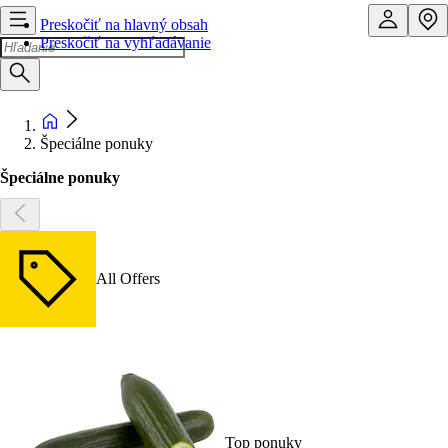
Preskočiť na hlavný obsah
Preskočiť na vyhľadávanie
Špeciálne ponuky
Špeciálne ponuky
All Offers
Top ponuky