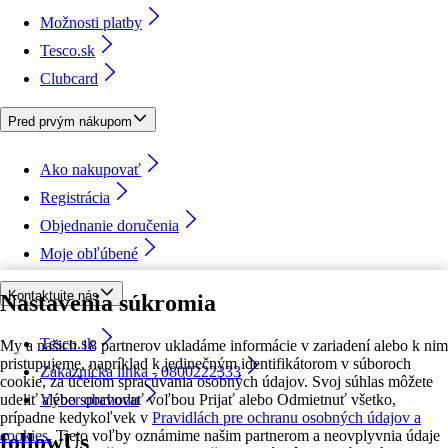
Možnosti platby
Tesco.sk
Clubcard
Pred prvým nákupom
Ako nakupovať
Registrácia
Objednanie doručenia
Moje obľúbené
Kontaktujte nás
Nastavenia súkromia
Tesco.sk
My a našich 18 partnerov ukladáme informácie v zariadení alebo k nim
pristupujeme, napríklad k jedinečným identifikátorom v súboroch
Zákaznícka linka - 0800222333
cookie, za účelom spracúvania osobných údajov. Svoj súhlas môžete
udeliť alebo spravovať voľbou Prijať alebo Odmietnuť všetko,
Výber obchodu
prípadne kedykoľvek v
Pravidlách pre ochranu osobných údajov a
cookies.
Tieto voľby oznámime našim partnerom a neovplyvnia údaje
followUs