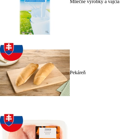
Mliečne výrobky a vajcia
Pekáreň