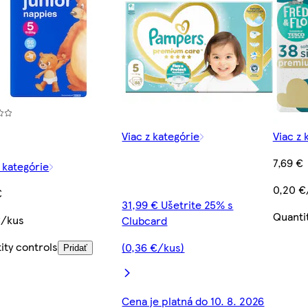
Viac z kategórie
Viac z 
7,69 €
z kategórie
0,20 €
€
31,99 € Ušetrite 25% s
Quanti
€/kus
Clubcard
ity controls
(0,36 €/kus)
Pridať
Cena je platná do 10. 8. 2026