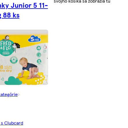
svojho košíka sa zobrazia tu
nky Junior 5 11-
g 88 ks
kategórie
€ s Clubcard