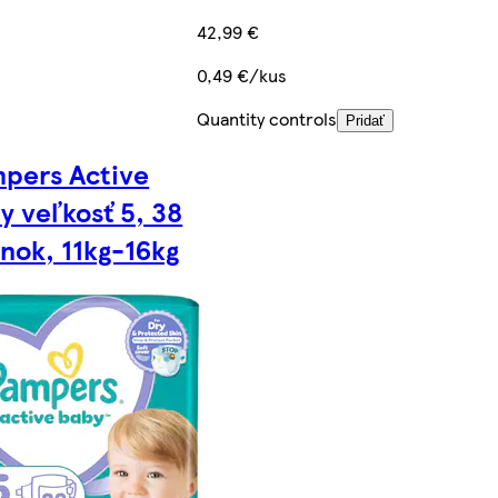
42,99 €
0,49 €/kus
Quantity controls
Pridať
pers Active
y veľkosť 5, 38
enok, 11kg-16kg