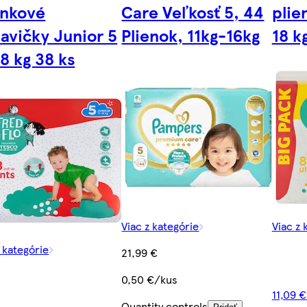
enkové
Care Veľkosť 5, 44
plie
avičky Junior 5
Plienok, 11kg-16kg
18 k
18 kg 38 ks
Viac z kategórie
Viac z 
z kategórie
21,99 €
0,50 €/kus
11,09 
Quantity controls