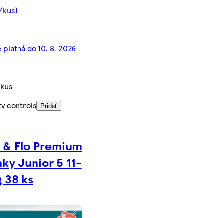
/kus)
 platná do 10. 8. 2026
€
/kus
ty controls
Pridať
 & Flo Premium
nky Junior 5 11-
g 38 ks