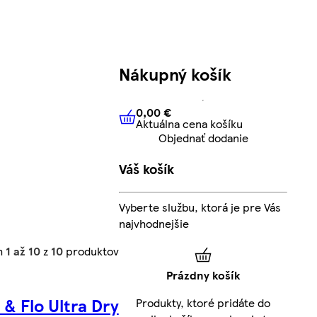
Nákupný košík
0,00 €
Aktuálna cena košíku
0,00 €
Aktuálna cena košíku
Objednať dodanie
Váš košík
Vyberte službu, ktorá je pre Vás
najvhodnejšie
h
1 až 10
z
10
produktov
Prázdny košík
 & Flo Ultra Dry
Produkty, ktoré pridáte do