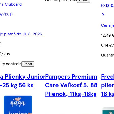
Pridať
€ s Clubcard
(0,13 €
 €/kus)
Cena je
je platná do 10. 8. 2026
12,49 
€
0,14 €
€/kus
Quanti
ity controls
Pridať
a Plienky Junior
Pampers Premium
Fred
1-25 kg 56 ks
Care Veľkosť 5, 88
plie
Plienok, 11kg-16kg
18 k