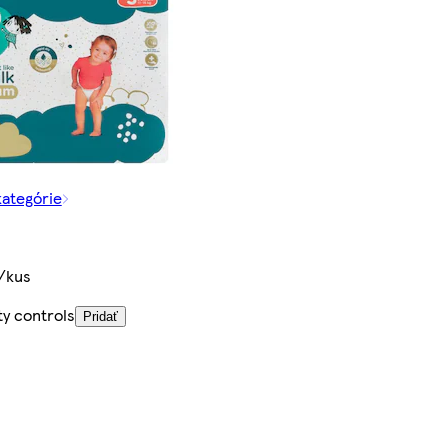
kategórie
/kus
ty controls
Pridať