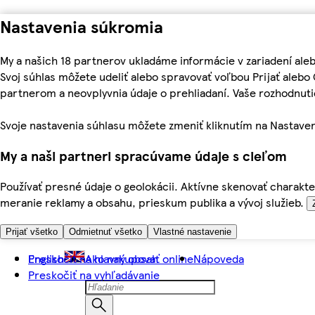
Nastavenia súkromia
My a našich 18 partnerov ukladáme informácie v zariadení ale
Svoj súhlas môžete udeliť alebo spravovať voľbou Prijať aleb
partnerom a neovplyvnia údaje o prehliadaní. Vaše rozhodnu
Svoje nastavenia súhlasu môžete zmeniť kliknutím na Nastaven
My a naši partneri spracúvame údaje s cieľom
Používať presné údaje o geolokácii. Aktívne skenovať charakter
meranie reklamy a obsahu, prieskum publika a vývoj služieb.
Prijať všetko
Odmietnuť všetko
Vlastné nastavenie
Preskočiť na hlavný obsah
English
Ako nakupovať online
Nápoveda
Preskočiť na vyhľadávanie