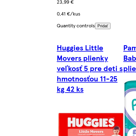
23,99 €
0,41 €/kus
Quantity controls
Pridať
Huggies Little
Pam
Movers plienky
Bab
veľkosť 5 pre deti s
pli
hmotnosťou 11-25
kg 42 ks