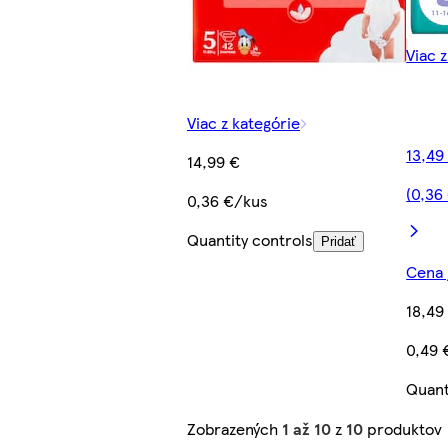
Viac 
Viac z kategórie
13,49
14,99 €
(0,36
0,36 €/kus
Quantity controls
Pridať
Cena 
18,49
0,49 
Quant
Zobrazených
1 až 10
z
10
produktov