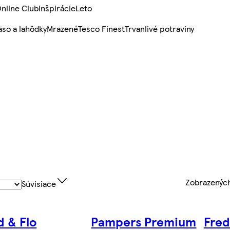
nline Club
Inšpirácie
Leto
so a lahôdky
Mrazené
Tesco Finest
Trvanlivé potraviny
Zobrazenýc
Súvisiace
d & Flo
Pampers Premium
Fred