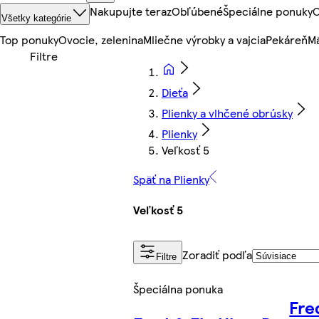
Nakupujte teraz
Obľúbené
Špeciálne ponuky
O
Všetky kategórie
Top ponuky
Ovocie, zelenina
Mliečne výrobky a vajcia
Pekáreň
Mä
Dieťa
Plienky a vlhčené obrúsky
Plienky
Veľkosť 5
Späť na Plienky
Veľkosť 5
Zoradiť podľa
Filtre
Špeciálna ponuka
Fre