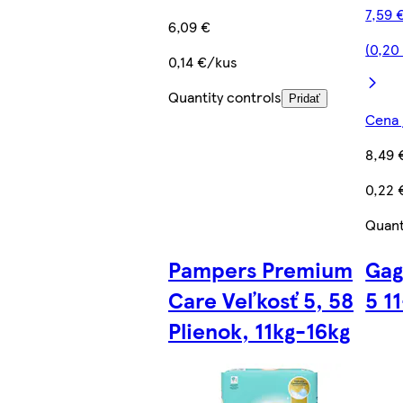
7,59 
6,09 €
(0,20
0,14 €/kus
Quantity controls
Pridať
Cena 
8,49 
0,22 
Quant
Pampers Premium
Gag
Care Veľkosť 5, 58
5 1
Plienok, 11kg-16kg