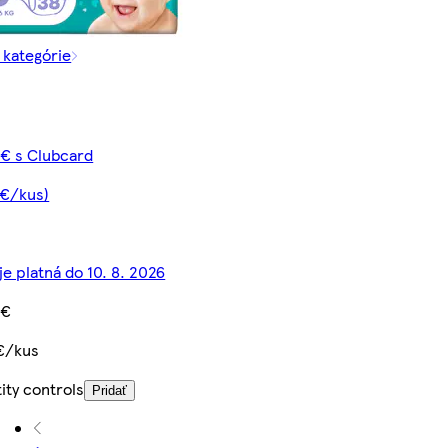
z kategórie
 € s Clubcard
 €/kus)
je platná do 10. 8. 2026
 €
€/kus
ity controls
Pridať