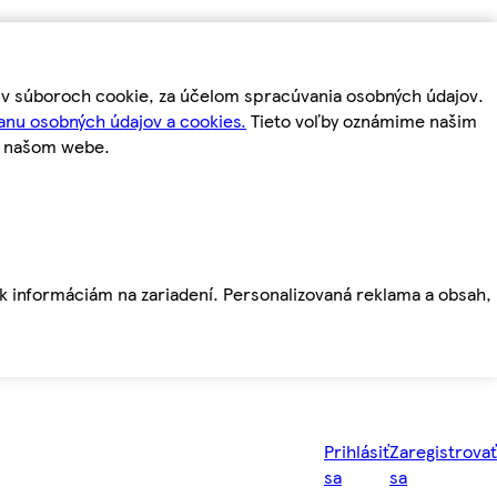
m v súboroch cookie, za účelom spracúvania osobných údajov.
anu osobných údajov a cookies.
Tieto voľby oznámime našim
a našom webe.
ť k informáciám na zariadení. Personalizovaná reklama a obsah,
Prihlásiť
Zaregistrovať
sa
sa