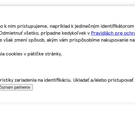
bo k nim pristupujeme, napríklad k jedinečným identifikátoro
o Odmietnuť všetko, prípadne kedykoľvek v
Pravidlách pre ochr
tie však zmení spôsob, akým vám prispôsobíme nakupovanie n
ia cookies v pätičke stránky.
istiky zariadenia na identifikáciu. Ukladať a/alebo pristupova
Zoznam partnerov