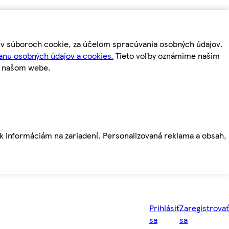
m v súboroch cookie, za účelom spracúvania osobných údajov.
anu osobných údajov a cookies.
Tieto voľby oznámime našim
a našom webe.
ť k informáciám na zariadení. Personalizovaná reklama a obsah,
Prihlásiť
Zaregistrovať
sa
sa