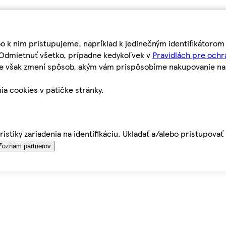
bo k nim pristupujeme, napríklad k jedinečným identifikátoro
o Odmietnuť všetko, prípadne kedykoľvek v
Pravidlách pre ochr
tie však zmení spôsob, akým vám prispôsobíme nakupovanie n
ia cookies v pätičke stránky.
istiky zariadenia na identifikáciu. Ukladať a/alebo pristupova
Zoznam partnerov