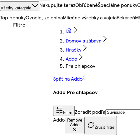
Nakupujte teraz
Obľúbené
Špeciálne ponuky
O
Všetky kategórie
Top ponuky
Ovocie, zelenina
Mliečne výrobky a vajcia
Pekáreň
Mä
Domov a zábava
Hračky
Addo
Pre chlapcov
Späť na Addo
Addo Pre chlapcov
Zoradiť podľa
Filtre
Addo
Remove
Addo
Zrušiť filtre