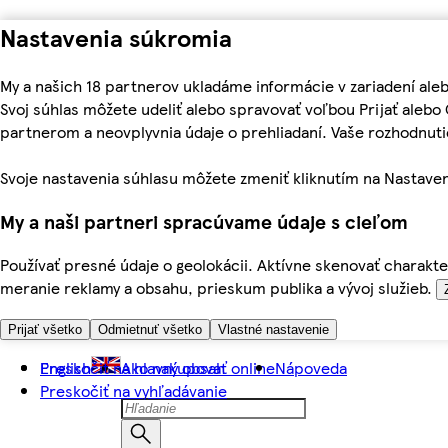
Nastavenia súkromia
My a našich 18 partnerov ukladáme informácie v zariadení ale
Svoj súhlas môžete udeliť alebo spravovať voľbou Prijať aleb
partnerom a neovplyvnia údaje o prehliadaní. Vaše rozhodnu
Svoje nastavenia súhlasu môžete zmeniť kliknutím na Nastaven
My a naši partneri spracúvame údaje s cieľom
Používať presné údaje o geolokácii. Aktívne skenovať charakter
meranie reklamy a obsahu, prieskum publika a vývoj služieb.
Prijať všetko
Odmietnuť všetko
Vlastné nastavenie
Preskočiť na hlavný obsah
English
Ako nakupovať online
Nápoveda
Preskočiť na vyhľadávanie