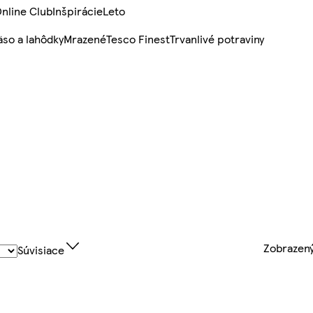
nline Club
Inšpirácie
Leto
so a lahôdky
Mrazené
Tesco Finest
Trvanlivé potraviny
Zobrazen
Súvisiace