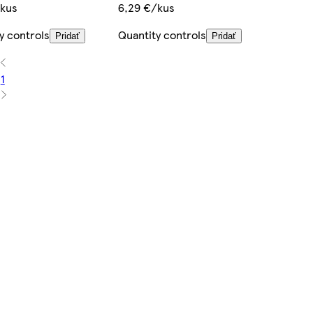
/kus
6,29 €/kus
y controls
Quantity controls
Pridať
Pridať
1