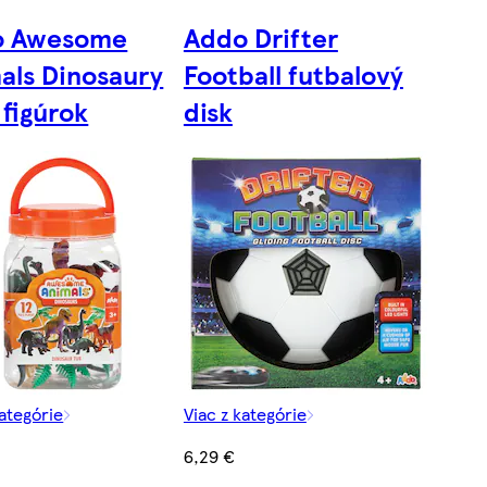
o Awesome
Addo Drifter
als Dinosaury
Football futbalový
 figúrok
disk
kategórie
Viac z kategórie
6,29 €