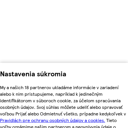
Nastavenia súkromia
My a našich 18 partnerov ukladáme informácie v zariadení
alebo k nim pristupujeme, napríklad k jedinečným
identifikátorom v súboroch cookie, za účelom spracúvania
osobných údajov. Svoj súhlas môžete udeliť alebo spravovať
voľbou Prijať alebo Odmietnuť všetko, prípadne kedykoľvek v
Pravidlách pre ochranu osobných údajov a cookies.
Tieto
voľby oznámime našim partnerom a neovplyvnia údaje o