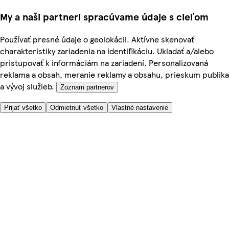
My a naši partneri spracúvame údaje s cieľom
Používať presné údaje o geolokácii. Aktívne skenovať
charakteristiky zariadenia na identifikáciu. Ukladať a/alebo
pristupovať k informáciám na zariadení. Personalizovaná
reklama a obsah, meranie reklamy a obsahu, prieskum publika
a vývoj služieb.
Zoznam partnerov
Prijať všetko
Odmietnuť všetko
Vlastné nastavenie
Potrebujete pomoc?
Cena doručenia
Bezpečnosť pri nákupe
Všeobecné obchodné podmienky