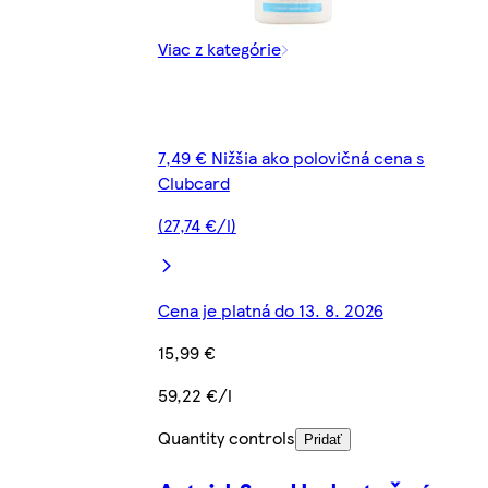
Viac z kategórie
7,49 € Nižšia ako polovičná cena s
Clubcard
(27,74 €/l)
Cena je platná do 13. 8. 2026
15,99 €
59,22 €/l
Quantity controls
Pridať