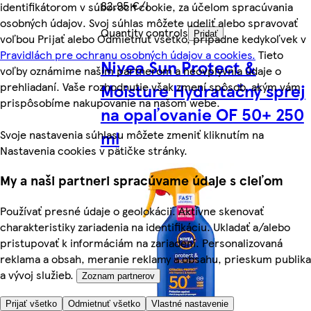
82,95 €/l
identifikátorom v súboroch cookie, za účelom spracúvania
osobných údajov. Svoj súhlas môžete udeliť alebo spravovať
Quantity controls
Pridať
voľbou Prijať alebo Odmietnuť všetko, prípadne kedykoľvek v
Pravidlách pre ochranu osobných údajov a cookies.
Tieto
Nivea Sun Protect &
voľby oznámime našim partnerom a neovplyvnia údaje o
prehliadaní. Vaše rozhodnutie však zmení spôsob, akým vám
Moisture Hydratačný sprej
prispôsobíme nakupovanie na našom webe.
na opaľovanie OF 50+ 250
ml
Svoje nastavenia súhlasu môžete zmeniť kliknutím na
Nastavenia cookies v pätičke stránky.
My a naši partneri spracúvame údaje s cieľom
Používať presné údaje o geolokácii. Aktívne skenovať
charakteristiky zariadenia na identifikáciu. Ukladať a/alebo
pristupovať k informáciám na zariadení. Personalizovaná
reklama a obsah, meranie reklamy a obsahu, prieskum publika
a vývoj služieb.
Zoznam partnerov
Prijať všetko
Odmietnuť všetko
Vlastné nastavenie