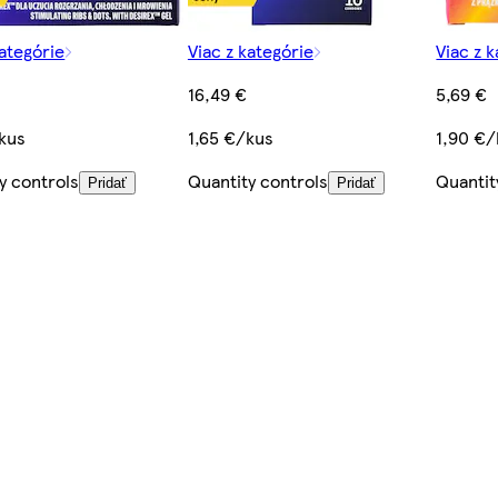
kategórie
Viac z kategórie
Viac z 
16,49 €
5,69 €
kus
1,65 €/kus
1,90 €/
y controls
Quantity controls
Quantit
Pridať
Pridať