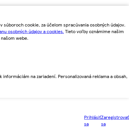
m v súboroch cookie, za účelom spracúvania osobných údajov.
anu osobných údajov a cookies.
Tieto voľby oznámime našim
a našom webe.
ť k informáciám na zariadení. Personalizovaná reklama a obsah,
Prihlásiť
Zaregistrovať
sa
sa