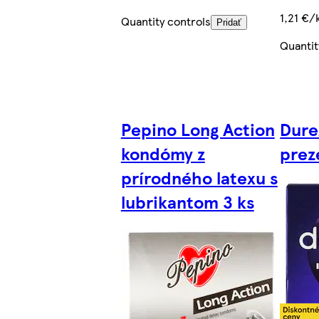
1,21 €/
Quantity controls
Pridať
Quantit
Pepino Long Action
Dure
kondómy z
prez
prírodného latexu s
lubrikantom 3 ks