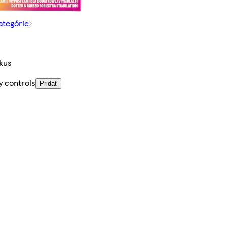
kategórie
kus
y controls
Pridať