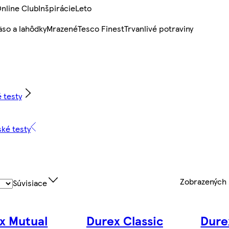
nline Club
Inšpirácie
Leto
so a lahôdky
Mrazené
Tesco Finest
Trvanlivé potraviny
 testy
ské testy
Zobrazených
Súvisiace
x Mutual
Durex Classic
Dure