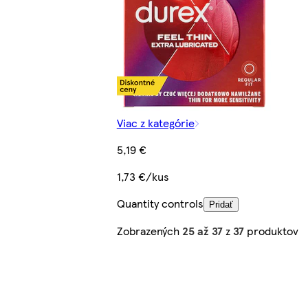
Viac z kategórie
5,19 €
1,73 €/kus
Quantity controls
Pridať
Zobrazených
25 až 37
z
37
produktov