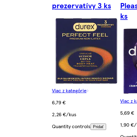
prezervatívy 3 ks
Plea
ks
Viac z kategórie
Viac z 
6,79 €
5,69 €
2,26 €/kus
1,90 €
Quantity controls
Pridať
Quantit