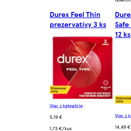
Durex Feel Thin
Dure
prezervatívy 3 ks
Safe
12 ks
Viac z kategórie
Viac z 
5,19 €
14,49 €
1,73 €/kus