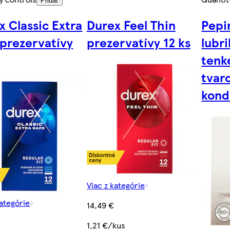
Pridať
x Classic Extra
Durex Feel Thin
Pepi
 prezervatívy
prezervatívy 12 ks
lubr
tenk
tvar
kond
Viac z kategórie
kategórie
14,49 €
1,21 €/kus