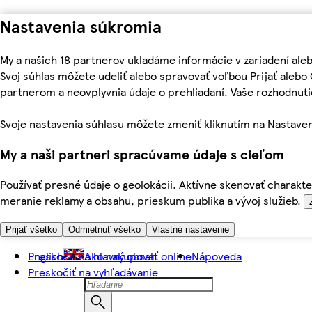
Nastavenia súkromia
My a našich 18 partnerov ukladáme informácie v zariadení ale
Svoj súhlas môžete udeliť alebo spravovať voľbou Prijať aleb
partnerom a neovplyvnia údaje o prehliadaní. Vaše rozhodnu
Svoje nastavenia súhlasu môžete zmeniť kliknutím na Nastaven
My a naši partneri spracúvame údaje s cieľom
Používať presné údaje o geolokácii. Aktívne skenovať charakter
meranie reklamy a obsahu, prieskum publika a vývoj služieb.
Prijať všetko
Odmietnuť všetko
Vlastné nastavenie
Preskočiť na hlavný obsah
English
Ako nakupovať online
Nápoveda
Preskočiť na vyhľadávanie