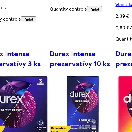
Viac z 
kus
Quantity controls
Pridať
2,39 €
y controls
Pridať
0,80 €
Quantit
x Intense
Durex Intense
Dure
ervatívy 3 ks
prezervatívy 10 ks
prez