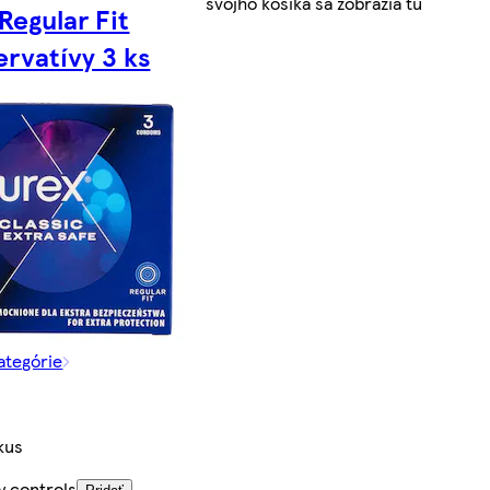
svojho košíka sa zobrazia tu
Regular Fit
ervatívy 3 ks
kategórie
kus
y controls