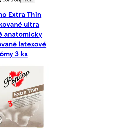
Pridať
no Extra Thin
ikované ultra
é anatomicky
ované latexové
ómy 3 ks