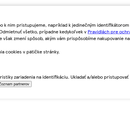
bo k nim pristupujeme, napríklad k jedinečným identifikátoro
o Odmietnuť všetko, prípadne kedykoľvek v
Pravidlách pre ochr
tie však zmení spôsob, akým vám prispôsobíme nakupovanie n
ia cookies v pätičke stránky.
istiky zariadenia na identifikáciu. Ukladať a/alebo pristupova
Zoznam partnerov