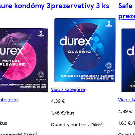
sure kondómy 3
prezervatívy 3 ks
Safe 
prez
Viac z kategórie
kategórie
Viac z 
4,39 €
4,89 €
1,46 €/kus
/kus
1,63 €/
Quantity controls
Pridať
y controls
Quantit