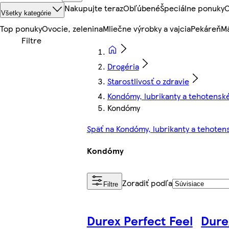
Nakupujte teraz
Obľúbené
Špeciálne ponuky
O
Všetky kategórie
Top ponuky
Ovocie, zelenina
Mliečne výrobky a vajcia
Pekáreň
Mä
Drogéria
Starostlivosť o zdravie
Kondómy, lubrikanty a tehotenské
Kondómy
Späť na Kondómy, lubrikanty a tehoten
Kondómy
Zoradiť podľa
Filtre
Durex Perfect Feel
Dure