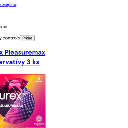
kategórie
/kus
y controls
Pridať
x Pleasuremax
ervatívy 3 ks