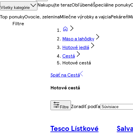
Nakupujte teraz
Obľúbené
Špeciálne ponuky
O
Všetky kategórie
Top ponuky
Ovocie, zelenina
Mliečne výrobky a vajcia
Pekáreň
Mä
Mäso a lahôdky
Hotové jedlá
Cestá
Hotové cestá
Späť na Cestá
Hotové cestá
Zoradiť podľa
Filtre
Tesco Lístkové
Salv