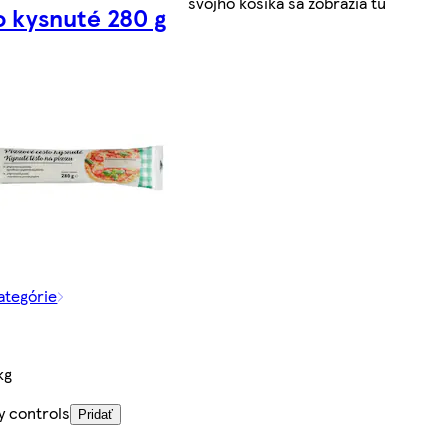
svojho košíka sa zobrazia tu
o kysnuté 280 g
kategórie
kg
y controls
Pridať