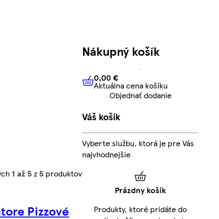
Nákupný košík
0,00 €
Aktuálna cena košíku
0,00 €
Aktuálna cena košíku
Objednať dodanie
Váš košík
Vyberte službu, ktorá je pre Vás
najvhodnejšie
ých
1 až 5
z
5
produktov
Prázdny košík
atore Pizzové
Produkty, ktoré pridáte do