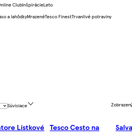
nline Club
Inšpirácie
Leto
so a lahôdky
Mrazené
Tesco Finest
Trvanlivé potraviny
Zobrazen
Súvisiace
atore Lístkové
Tesco Cesto na
Salv