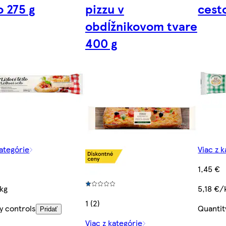
o 275 g
pizzu v
cest
obdĺžnikovom tvare
400 g
kategórie
Viac z 
1,45 €
kg
5,18 €/
1 (2)
y controls
Quantit
Pridať
Viac z kategórie