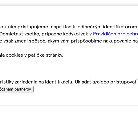
bo k nim pristupujeme, napríklad k jedinečným identifikátoro
o Odmietnuť všetko, prípadne kedykoľvek v
Pravidlách pre ochr
tie však zmení spôsob, akým vám prispôsobíme nakupovanie n
ia cookies v pätičke stránky.
istiky zariadenia na identifikáciu. Ukladať a/alebo pristupova
Zoznam partnerov