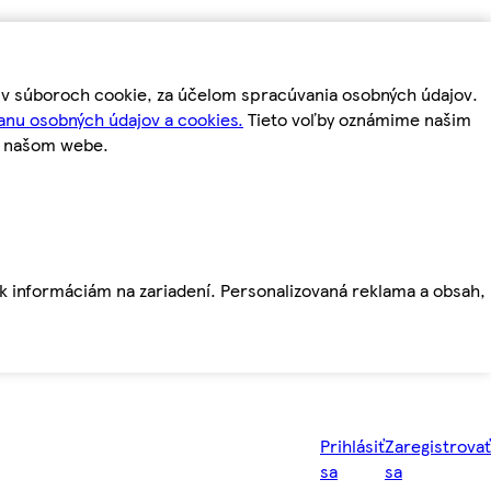
m v súboroch cookie, za účelom spracúvania osobných údajov.
anu osobných údajov a cookies.
Tieto voľby oznámime našim
a našom webe.
ť k informáciám na zariadení. Personalizovaná reklama a obsah,
Prihlásiť
Zaregistrovať
sa
sa