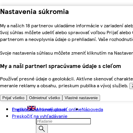
Nastavenia súkromia
My a našich 18 partnerov ukladáme informácie v zariadení ale
Svoj súhlas môžete udeliť alebo spravovať voľbou Prijať aleb
partnerom a neovplyvnia údaje o prehliadaní. Vaše rozhodnu
Svoje nastavenia súhlasu môžete zmeniť kliknutím na Nastaven
My a naši partneri spracúvame údaje s cieľom
Používať presné údaje o geolokácii. Aktívne skenovať charakter
meranie reklamy a obsahu, prieskum publika a vývoj služieb.
Prijať všetko
Odmietnuť všetko
Vlastné nastavenie
Preskočiť na hlavný obsah
English
Ako nakupovať online
Nápoveda
Preskočiť na vyhľadávanie