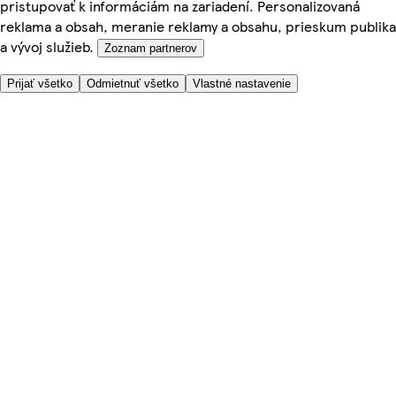
pristupovať k informáciám na zariadení. Personalizovaná
reklama a obsah, meranie reklamy a obsahu, prieskum publika
a vývoj služieb.
Zoznam partnerov
Prijať všetko
Odmietnuť všetko
Vlastné nastavenie
Potrebujete pomoc?
Cena doručenia
Bezpečnosť pri nákupe
Všeobecné obchodné podmienky
Ochrana súkromia
O nás