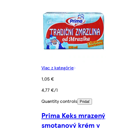
Viac z kategórie
1,05 €
4,77 €/l
Quantity controls
Pridať
Prima Keks mrazený
smotanový krém v