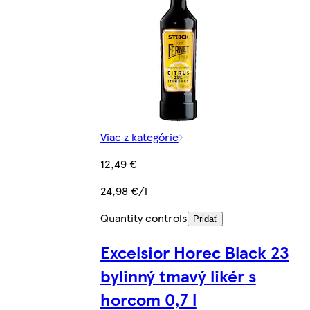
Viac z kategórie
12,49 €
24,98 €/l
Quantity controls
Pridať
Excelsior Horec Black 23
bylinný tmavý likér s
horcom 0,7 l