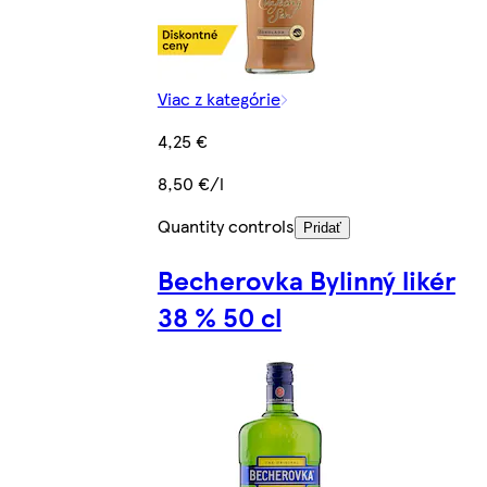
Viac z kategórie
4,25 €
8,50 €/l
Quantity controls
Pridať
Becherovka Bylinný likér
38 % 50 cl