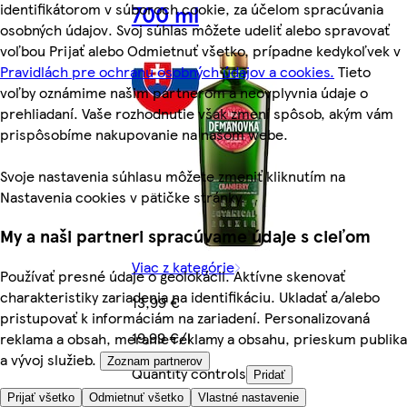
identifikátorom v súboroch cookie, za účelom spracúvania
700 ml
osobných údajov. Svoj súhlas môžete udeliť alebo spravovať
voľbou Prijať alebo Odmietnuť všetko, prípadne kedykoľvek v
Pravidlách pre ochranu osobných údajov a cookies.
Tieto
voľby oznámime našim partnerom a neovplyvnia údaje o
prehliadaní. Vaše rozhodnutie však zmení spôsob, akým vám
prispôsobíme nakupovanie na našom webe.
Svoje nastavenia súhlasu môžete zmeniť kliknutím na
Nastavenia cookies v pätičke stránky.
My a naši partneri spracúvame údaje s cieľom
Viac z kategórie
Používať presné údaje o geolokácii. Aktívne skenovať
charakteristiky zariadenia na identifikáciu. Ukladať a/alebo
13,99 €
pristupovať k informáciám na zariadení. Personalizovaná
19,99 €/l
reklama a obsah, meranie reklamy a obsahu, prieskum publika
a vývoj služieb.
Zoznam partnerov
Quantity controls
Pridať
Prijať všetko
Odmietnuť všetko
Vlastné nastavenie