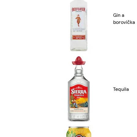
Gin a
borovička
Tequila