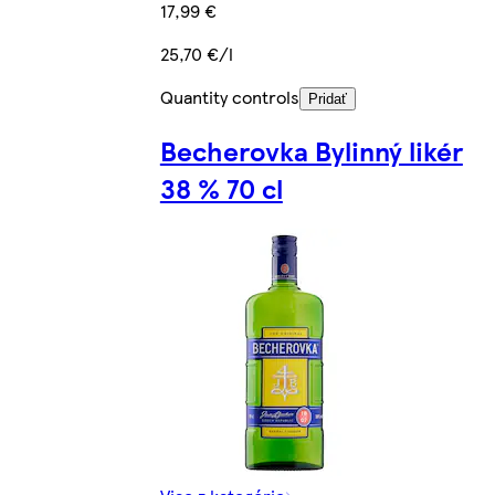
17,99 €
25,70 €/l
Quantity controls
Pridať
Becherovka Bylinný likér
38 % 70 cl