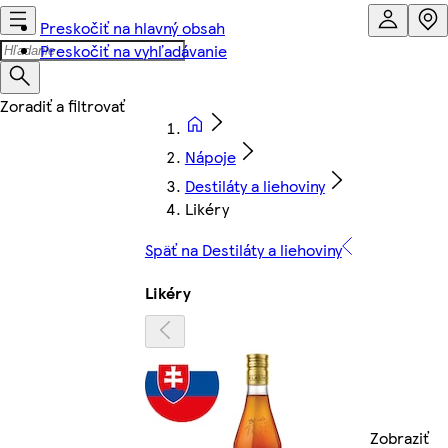
Preskočiť na hlavný obsah
Preskočiť na vyhľadávanie
Nápoje
Destiláty a liehoviny
Likéry
Späť na Destiláty a liehoviny
Likéry
Zobraziť