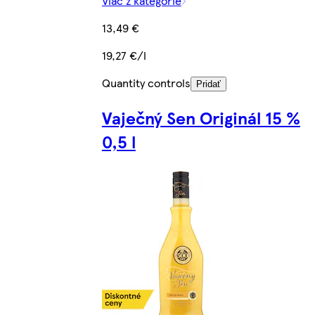
Viac z kategórie
13,49 €
19,27 €/l
Quantity controls
Pridať
Vaječný Sen Originál 15 %
0,5 l