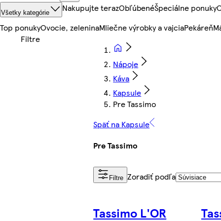
Nakupujte teraz
Obľúbené
Špeciálne ponuky
O
Všetky kategórie
Top ponuky
Ovocie, zelenina
Mliečne výrobky a vajcia
Pekáreň
Mä
Nápoje
Káva
Kapsule
Pre Tassimo
Späť na Kapsule
Pre Tassimo
Zoradiť podľa
Filtre
Tassimo L'OR
Tas