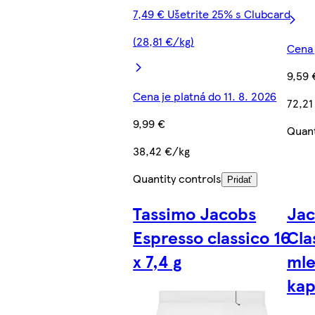
7,49 € Ušetrite 25% s Clubcard
(28,81 €/kg)
Cena 
9,59 
Cena je platná do 11. 8. 2026
72,21
9,99 €
Quant
38,42 €/kg
Quantity controls
Pridať
Tassimo Jacobs
Jac
Espresso classico 16
Cla
x 7,4 g
mle
kap