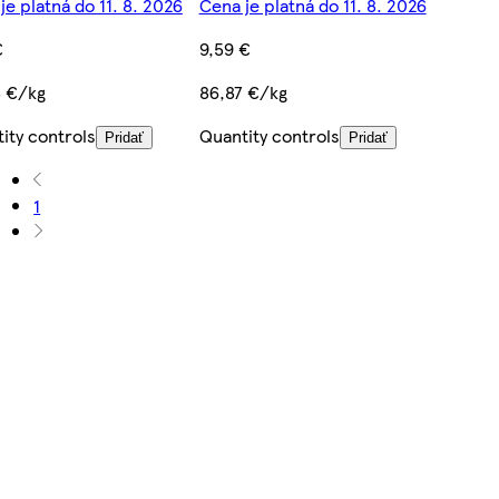
je platná do 11. 8. 2026
Cena je platná do 11. 8. 2026
€
9,59 €
8 €/kg
86,87 €/kg
ity controls
Quantity controls
Pridať
Pridať
1