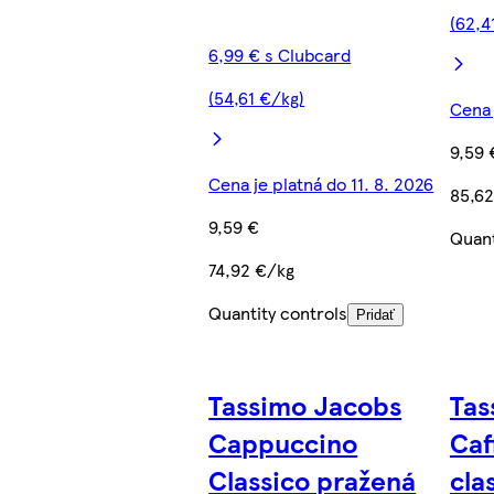
(62,4
6,99 € s Clubcard
(54,61 €/kg)
Cena 
9,59 
Cena je platná do 11. 8. 2026
85,62
9,59 €
Quant
74,92 €/kg
Quantity controls
Pridať
Tassimo Jacobs
Tas
Cappuccino
Caf
Classico pražená
cla