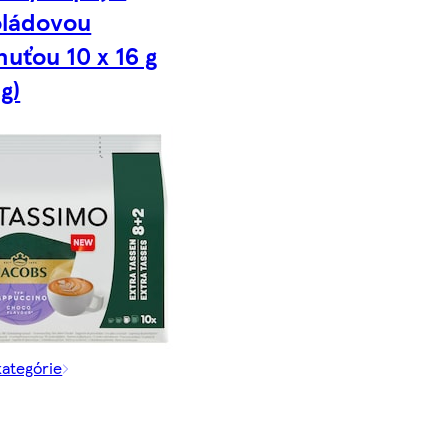
oládovou
huťou 10 x 16 g
g)
kategórie