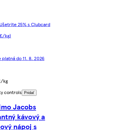
 Ušetrite 25% s Clubcard
 €/kg)
 platná do 11. 8. 2026
€/kg
ty controls
Pridať
imo Jacobs
antný kávový a
ový nápoj s