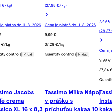
1 €/kg)
(27,95 €/kg)
7,49 €
je platná do 11. 8. 2026
Cena je platná do 11. 8. 2026
(28,37
€
9,99 €
 €/kg
37,28 €/kg
Cena je
ity controls
Quantity controls
Pridať
Pridať
9,99 €
37,84 
Quanti
simo Jacobs
Tassimo Milka Nápoj
Tass
fè crema
v prášku s
Inst
ssico XL 16 x 8,3
príchuťou kakaa 10
kaka