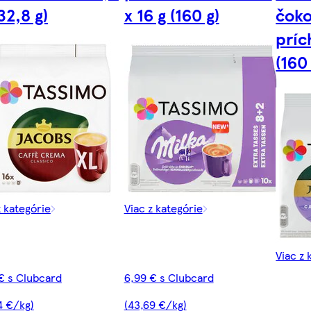
32,8 g)
x 16 g (160 g)
čok
príc
(160 
z kategórie
Viac z kategórie
Viac z 
€ s Clubcard
6,99 € s Clubcard
4 €/kg)
(43,69 €/kg)