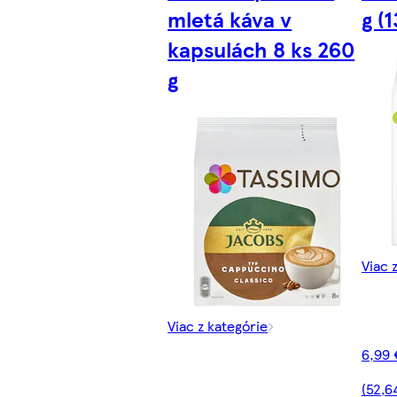
mletá káva v
g (1
kapsulách 8 ks 260
g
Viac 
Viac z kategórie
6,99 
(52,6