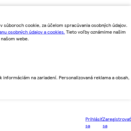
m v súboroch cookie, za účelom spracúvania osobných údajov.
anu osobných údajov a cookies.
Tieto voľby oznámime našim
a našom webe.
ť k informáciám na zariadení. Personalizovaná reklama a obsah,
Prihlásiť
Zaregistrovať
sa
sa