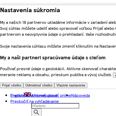
Nastavenia súkromia
My a našich 18 partnerov ukladáme informácie v zariadení ale
Svoj súhlas môžete udeliť alebo spravovať voľbou Prijať aleb
partnerom a neovplyvnia údaje o prehliadaní. Vaše rozhodnu
Svoje nastavenia súhlasu môžete zmeniť kliknutím na Nastaven
My a naši partneri spracúvame údaje s cieľom
Používať presné údaje o geolokácii. Aktívne skenovať charakter
meranie reklamy a obsahu, prieskum publika a vývoj služieb.
Prijať všetko
Odmietnuť všetko
Vlastné nastavenie
Preskočiť na hlavný obsah
English
Ako nakupovať online
Nápoveda
Preskočiť na vyhľadávanie