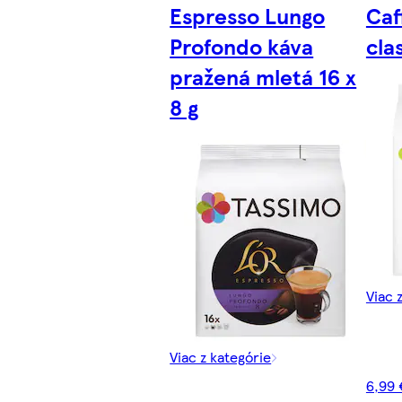
Espresso Lungo
Caf
Profondo káva
cla
pražená mletá 16 x
8 g
Viac 
Viac z kategórie
6,99 