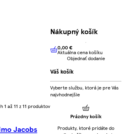
Nákupný košík
0,00 €
Aktuálna cena košíku
0,00 €
Aktuálna cena košíku
Objednať dodanie
Váš košík
Vyberte službu, ktorá je pre Vás
najvhodnejšie
ch
1 až 11
z
11
produktov
Prázdny košík
imo Jacobs
Produkty, ktoré pridáte do