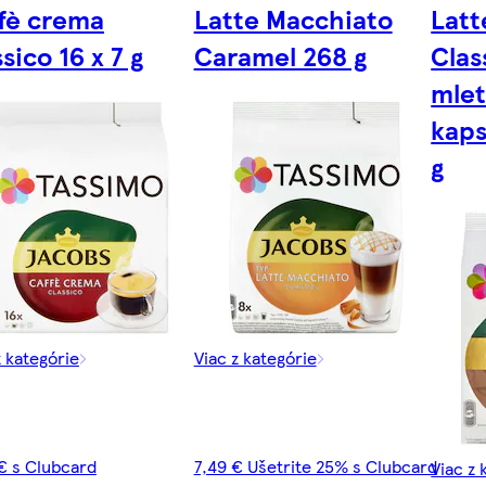
fè crema
Latte Macchiato
Latt
ssico 16 x 7 g
Caramel 268 g
Clas
mlet
kaps
g
z kategórie
Viac z kategórie
€ s Clubcard
7,49 € Ušetrite 25% s Clubcard
Viac z 