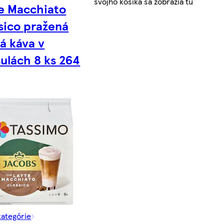
svojho košíka sa zobrazia tu
e Macchiato
sico pražená
á káva v
ulách 8 ks 264
kategórie