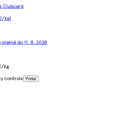
 s Clubcard
 €/kg)
 platná do 11. 8. 2026
€/kg
ty controls
Pridať