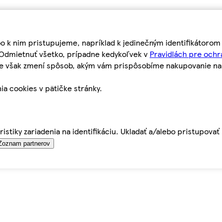
bo k nim pristupujeme, napríklad k jedinečným identifikátoro
o Odmietnuť všetko, prípadne kedykoľvek v
Pravidlách pre ochr
tie však zmení spôsob, akým vám prispôsobíme nakupovanie n
ia cookies v pätičke stránky.
istiky zariadenia na identifikáciu. Ukladať a/alebo pristupova
Zoznam partnerov