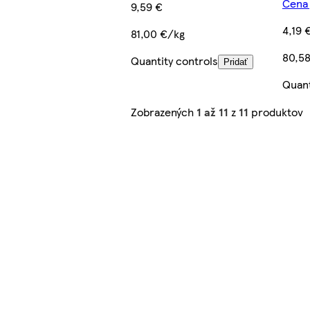
Cena 
9,59 €
4,19 
81,00 €/kg
80,5
Quantity controls
Pridať
Quant
Zobrazených
1 až 11
z
11
produktov