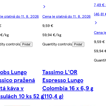
7,49 €
(46,81
je platná do 11. 8. 2026
Cena je platná do 11. 8. 2026
€
9,59 €
Cena je
 €/kg
59,94 €/kg
9,59 €
ity controls
Quantity controls
Pridať
Pridať
59,94 
Quanti
obs Lungo
Tassimo L'OR
ssico pražená
Espresso Lungo
tá káva v
Colombia 16 x 6,9 g
sulách 10 ks 52 g
(110,4 g)