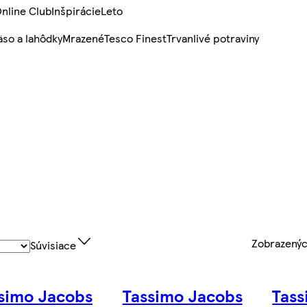
nline Club
Inšpirácie
Leto
so a lahôdky
Mrazené
Tesco Finest
Trvanlivé potraviny
Zobrazený
Súvisiace
simo Jacobs
Tassimo Jacobs
Tass