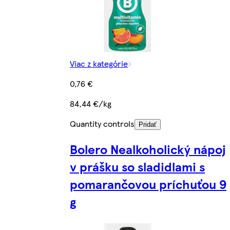
Viac z kategórie
0,76 €
84,44 €/kg
Quantity controls
Pridať
Bolero Nealkoholický nápoj
v prášku so sladidlami s
pomarančovou príchuťou 9
g