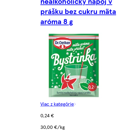
nealkoholický nápoj v
prášku bez cukru mäta
aróma 8 g
Viac z kategórie
0,24 €
30,00 €/kg