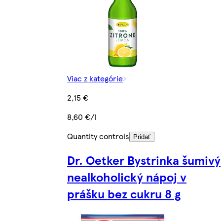
Viac z kategórie
2,15 €
8,60 €/l
Quantity controls
Pridať
Dr. Oetker Bystrinka šumivý
nealkoholický nápoj v
prášku bez cukru 8 g