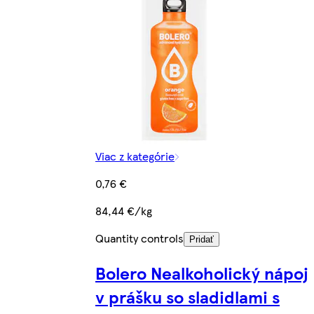
Viac z kategórie
0,76 €
84,44 €/kg
Quantity controls
Pridať
Bolero Nealkoholický nápoj
v prášku so sladidlami s