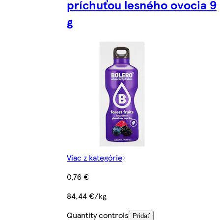
príchuťou lesného ovocia 9
g
Viac z kategórie
0,76 €
84,44 €/kg
Quantity controls
Pridať