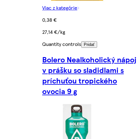
Viac z kategórie
0,38 €
27,14 €/kg
Quantity controls
Pridať
Bolero Nealkoholický nápoj
v prášku so sladidlami s
príchuťou tropického
ovocia 9 g