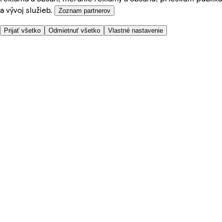
a vývoj služieb.
Zoznam partnerov
Prijať všetko
Odmietnuť všetko
Vlastné nastavenie
Potrebujete pomoc?
Cena doručenia
Bezpečnosť pri nákupe
Všeobecné obchodné podmienky
Ochrana súkromia
O nás
Prístupnosť
Kde dovážame