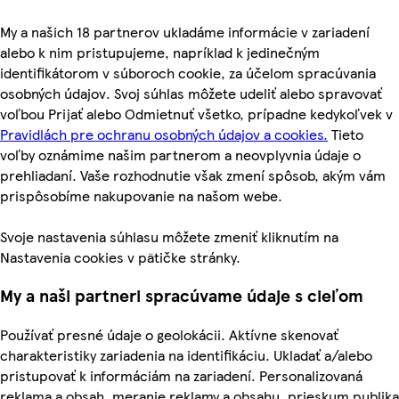
My a našich 18 partnerov ukladáme informácie v zariadení
alebo k nim pristupujeme, napríklad k jedinečným
identifikátorom v súboroch cookie, za účelom spracúvania
osobných údajov. Svoj súhlas môžete udeliť alebo spravovať
voľbou Prijať alebo Odmietnuť všetko, prípadne kedykoľvek v
Pravidlách pre ochranu osobných údajov a cookies.
Tieto
voľby oznámime našim partnerom a neovplyvnia údaje o
prehliadaní. Vaše rozhodnutie však zmení spôsob, akým vám
prispôsobíme nakupovanie na našom webe.
Svoje nastavenia súhlasu môžete zmeniť kliknutím na
Nastavenia cookies v pätičke stránky.
My a naši partneri spracúvame údaje s cieľom
Používať presné údaje o geolokácii. Aktívne skenovať
charakteristiky zariadenia na identifikáciu. Ukladať a/alebo
pristupovať k informáciám na zariadení. Personalizovaná
reklama a obsah, meranie reklamy a obsahu, prieskum publika