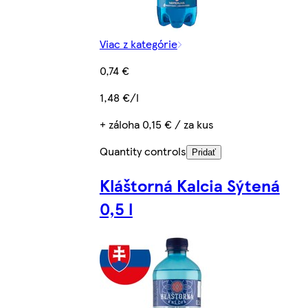
Viac z kategórie
0,74 €
1,48 €/l
+ záloha 0,15 € / za kus
Quantity controls
Pridať
Kláštorná Kalcia Sýtená
0,5 l