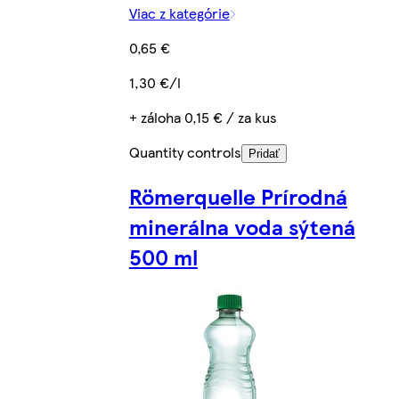
Viac z kategórie
0,65 €
1,30 €/l
+ záloha 0,15 € / za kus
Quantity controls
Pridať
Römerquelle Prírodná
minerálna voda sýtená
500 ml