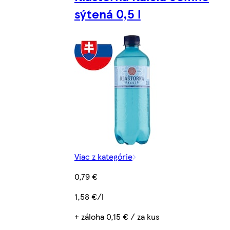
sýtená 0,5 l
Viac z kategórie
0,79 €
1,58 €/l
+ záloha 0,15 € / za kus