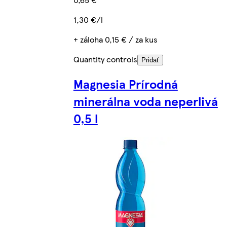
1,30 €/l
+ záloha 0,15 € / za kus
Quantity controls
Pridať
Magnesia Prírodná
minerálna voda neperlivá
0,5 l