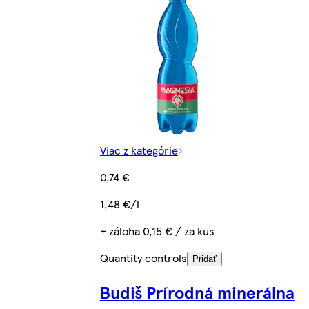
Viac z kategórie
0,74 €
1,48 €/l
+ záloha 0,15 € / za kus
Quantity controls
Pridať
Budiš Prírodná minerálna