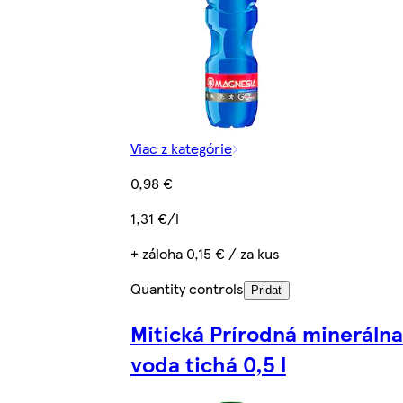
Viac z kategórie
0,98 €
1,31 €/l
+ záloha 0,15 € / za kus
Quantity controls
Pridať
Mitická Prírodná minerálna
voda tichá 0,5 l