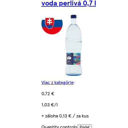
voda perlivá 0,7 l
Viac z kategórie
0,72 €
1,03 €/l
+ záloha 0,13 € / za kus
Quantity controls
Pridať