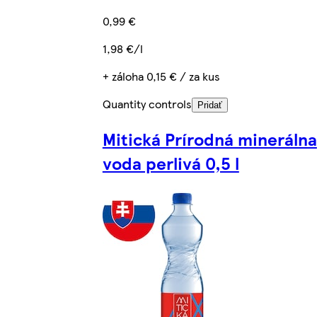
0,99 €
1,98 €/l
+ záloha 0,15 € / za kus
Quantity controls
Pridať
Mitická Prírodná minerálna
voda perlivá 0,5 l