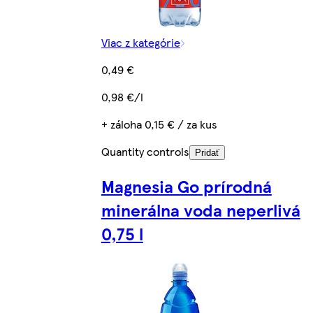
Viac z kategórie
0,49 €
0,98 €/l
+ záloha 0,15 € / za kus
Quantity controls
Pridať
Magnesia Go prírodná
minerálna voda neperlivá
0,75 l