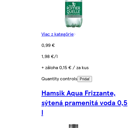
Viac z kategórie
0,99 €
1,98 €/l
+ záloha 0,15 € / za kus
Quantity controls
Pridať
Hamsik Aqua Frizzante,
sýtená pramenitá voda 0,5
l