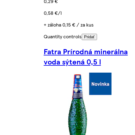
0,29 €
0,58 €/l
+ záloha 0,15 € / za kus
Quantity controls
Pridať
Fatra Prírodná minerálna
voda sýtená 0,5 l