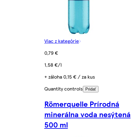
Viac z kategórie
0,79 €
1,58 €/l
+ záloha 0,15 € / za kus
Quantity controls
Pridať
Römerquelle Prírodná
minerálna voda nesýtená
500 ml