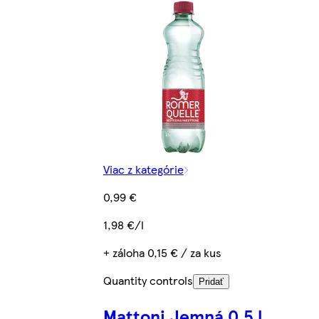
Viac z kategórie
0,99 €
1,98 €/l
+ záloha 0,15 € / za kus
Quantity controls
Pridať
Mattoni Jemná 0,5 l