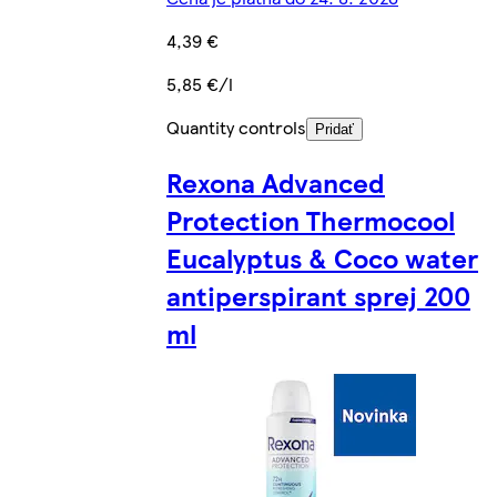
4,39 €
5,85 €/l
Quantity controls
Pridať
Rexona Advanced
Protection Thermocool
Eucalyptus & Coco water
antiperspirant sprej 200
ml