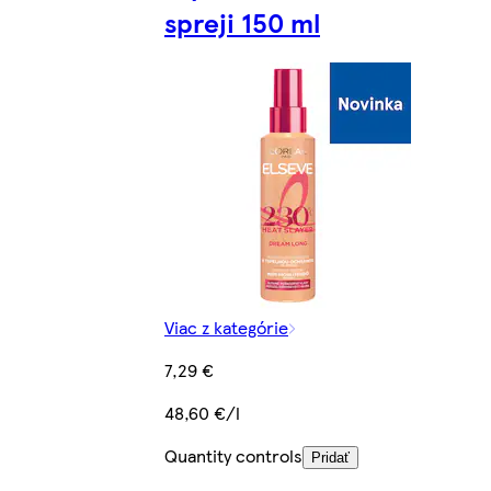
spreji 150 ml
Viac z kategórie
7,29 €
48,60 €/l
Quantity controls
Pridať