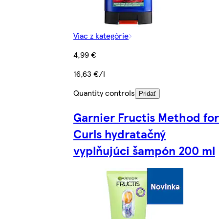
Viac z kategórie
4,99 €
16,63 €/l
Quantity controls
Pridať
Garnier Fructis Method for
Curls hydratačný
vyplňujúci šampón 200 ml