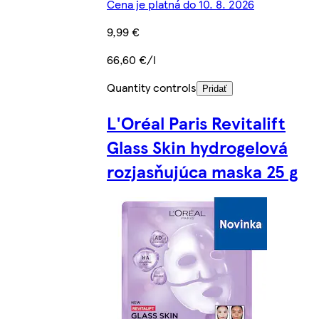
Cena je platná do 10. 8. 2026
9,99 €
66,60 €/l
Quantity controls
Pridať
L'Oréal Paris Revitalift
Glass Skin hydrogelová
rozjasňujúca maska 25 g