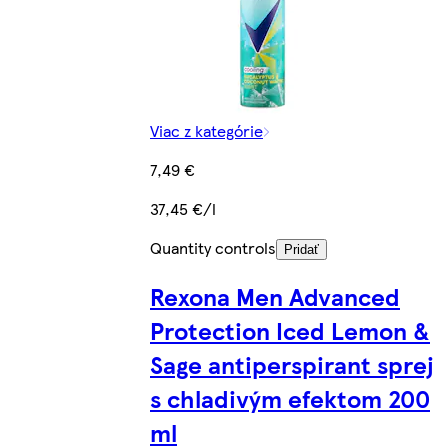
Viac z kategórie
7,49 €
37,45 €/l
Quantity controls
Pridať
Rexona Men Advanced
Protection Iced Lemon &
Sage antiperspirant sprej
s chladivým efektom 200
ml