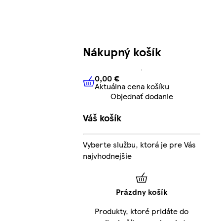
Nákupný košík
0,00 €
Aktuálna cena košíku
0,00 €
Aktuálna cena košíku
Objednať dodanie
Váš košík
Vyberte službu, ktorá je pre Vás
najvhodnejšie
Prázdny košík
Produkty, ktoré pridáte do