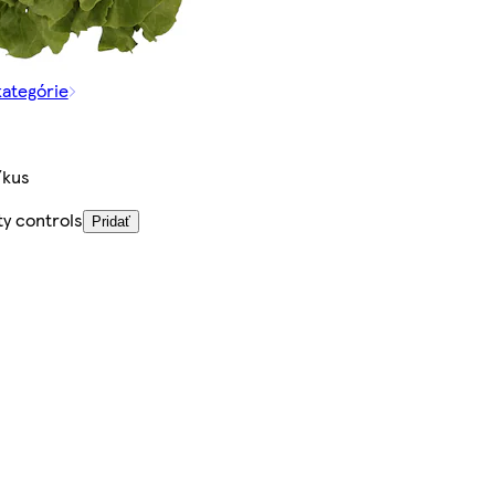
kategórie
/kus
ty controls
Pridať