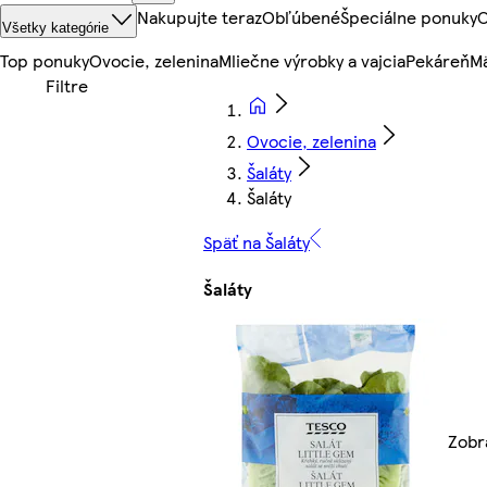
Nakupujte teraz
Obľúbené
Špeciálne ponuky
O
Všetky kategórie
Top ponuky
Ovocie, zelenina
Mliečne výrobky a vajcia
Pekáreň
Mä
Ovocie, zelenina
Šaláty
Šaláty
Späť na Šaláty
Šaláty
Zobra