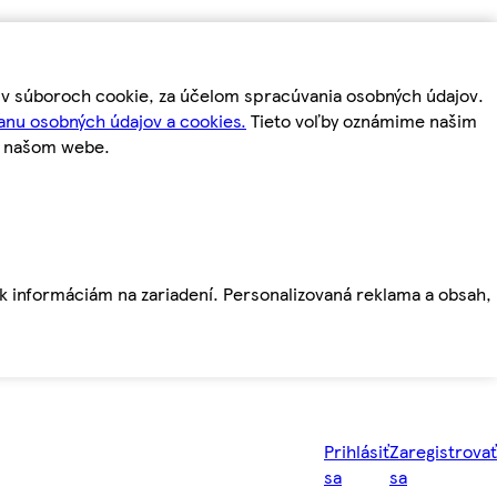
m v súboroch cookie, za účelom spracúvania osobných údajov.
anu osobných údajov a cookies.
Tieto voľby oznámime našim
a našom webe.
ť k informáciám na zariadení. Personalizovaná reklama a obsah,
Prihlásiť
Zaregistrovať
sa
sa