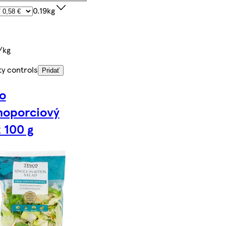
0.19kg
/kg
ty controls
Pridať
o
noporciový
t 100 g