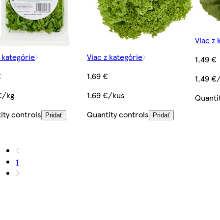
Viac z 
z kategórie
Viac z kategórie
1,49 €
€
1,69 €
1,49 €
 €/kg
1,69 €/kus
Quanti
ity controls
Quantity controls
Pridať
Pridať
1