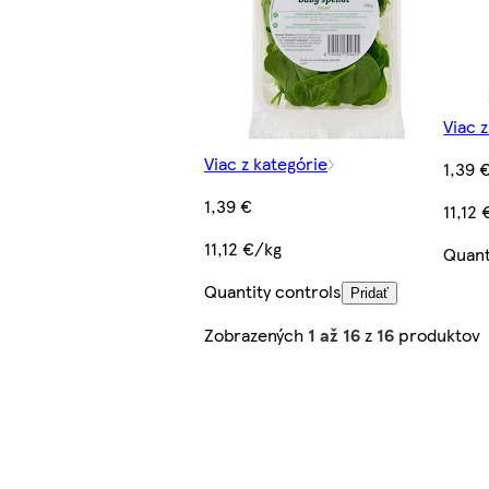
Viac 
Viac z kategórie
1,39 
1,39 €
11,12
11,12 €/kg
Quant
Quantity controls
Pridať
Zobrazených
1 až 16
z
16
produktov