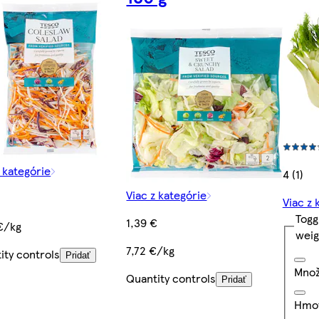
z kategórie
4 (1)
Viac z kategórie
Viac z 
Togg
1,39 €
€/kg
weig
7,72 €/kg
ity controls
Pridať
Množ
Quantity controls
Pridať
Hmo