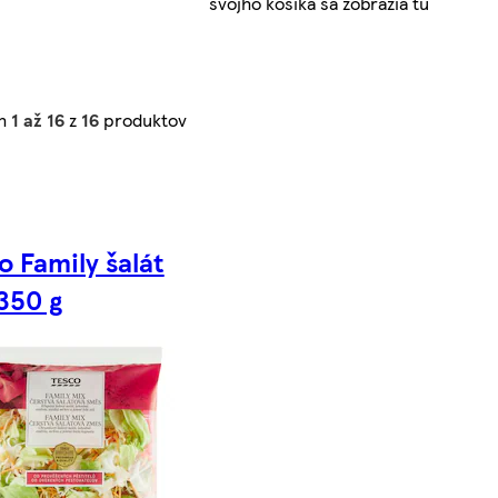
svojho košíka sa zobrazia tu
ch
1 až 16
z
16
produktov
o Family šalát
350 g