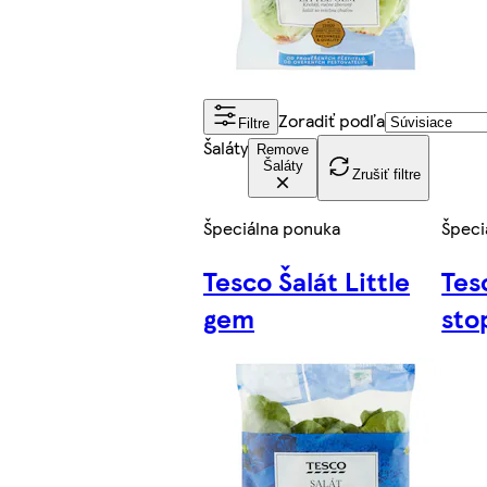
Zoradiť podľa
Filtre
Šaláty
Remove
Šaláty
Zrušiť filtre
Špeciálna ponuka
Špeci
Tesco Šalát Little
Tes
gem
sto