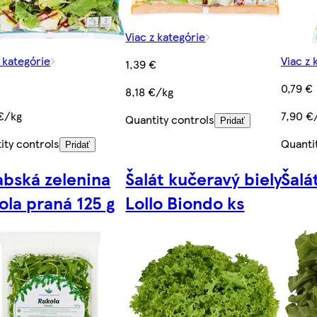
Viac z kategórie
z kategórie
Viac z 
1,39 €
0,79 €
8,18 €/kg
€/kg
7,90 €
Quantity controls
Pridať
ity controls
Quanti
Pridať
abská zelenina
Šalát kučeravý biely
Šalá
ola praná 125 g
Lollo Biondo ks