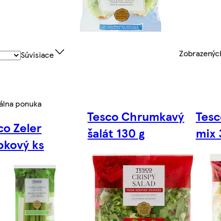
Zobrazený
Súvisiace
álna ponuka
Tesco Chrumkavý
Tesc
co Zeler
šalát 130 g
mix 
pkový ks