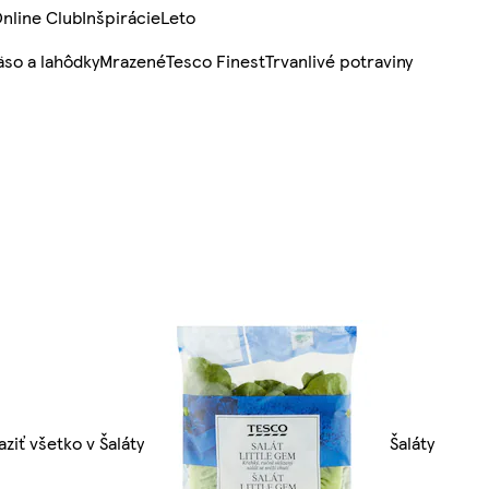
nline Club
Inšpirácie
Leto
so a lahôdky
Mrazené
Tesco Finest
Trvanlivé potraviny
ziť všetko v Šaláty
Šaláty