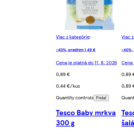
Viac z kategórie
Viac 
-40%, predtým 1,49 €
-40%, 
Cena je platná do 11. 8. 2026
Cena 
0,89 €
0,89 
0,44 €/kus
0,89 
Quantity controls
Quant
Pridať
Tesco Baby mrkva
Tes
300 g
šal