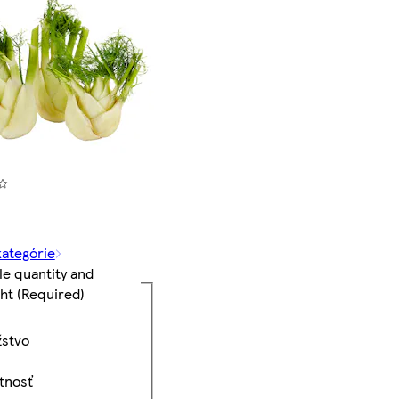
kategórie
le quantity and
ht
(Required)
stvo
tnosť