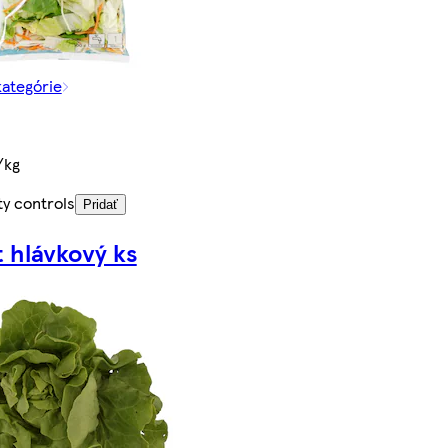
kategórie
/kg
ty controls
Pridať
t hlávkový ks