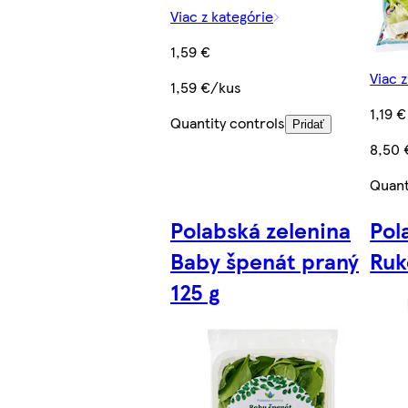
Viac z kategórie
1,59 €
Viac 
1,59 €/kus
1,19 €
Quantity controls
Pridať
8,50 
Quant
Polabská zelenina
Pol
Baby špenát praný
Ruk
125 g