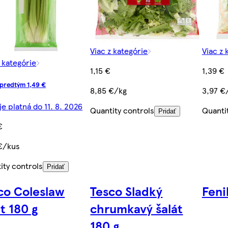
Viac z kategórie
Viac z 
z kategórie
1,15 €
1,39 €
predtým 1,49 €
8,85 €/kg
3,97 €
je platná do 11. 8. 2026
Quantity controls
Quanti
Pridať
€
€/kus
ity controls
Pridať
co Coleslaw
Tesco Sladký
Feni
át 180 g
chrumkavý šalát
180 g