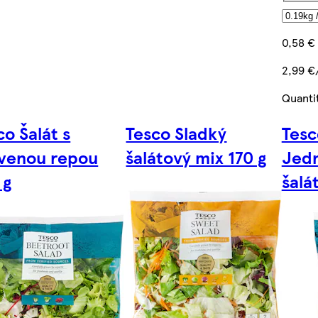
0,58 €
2,99 €
Quanti
co Šalát s
Tesco Sladký
Tesc
venou repou
šalátový mix 170 g
Jed
 g
šalá