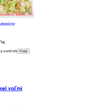
kategórie
/kg
ty controls
Pridať
kel voľný