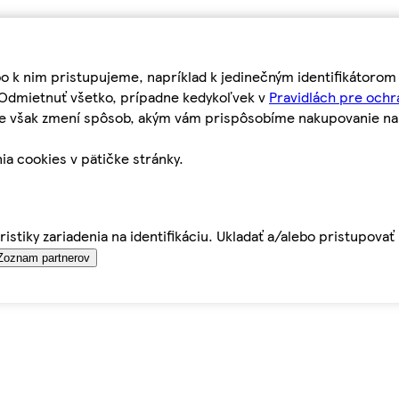
bo k nim pristupujeme, napríklad k jedinečným identifikátoro
o Odmietnuť všetko, prípadne kedykoľvek v
Pravidlách pre ochr
tie však zmení spôsob, akým vám prispôsobíme nakupovanie n
ia cookies v pätičke stránky.
istiky zariadenia na identifikáciu. Ukladať a/alebo pristupova
Zoznam partnerov