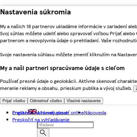
Nastavenia súkromia
My a našich 18 partnerov ukladáme informácie v zariadení ale
Svoj súhlas môžete udeliť alebo spravovať voľbou Prijať aleb
partnerom a neovplyvnia údaje o prehliadaní. Vaše rozhodnu
Svoje nastavenia súhlasu môžete zmeniť kliknutím na Nastaven
My a naši partneri spracúvame údaje s cieľom
Používať presné údaje o geolokácii. Aktívne skenovať charakter
meranie reklamy a obsahu, prieskum publika a vývoj služieb.
Prijať všetko
Odmietnuť všetko
Vlastné nastavenie
Preskočiť na hlavný obsah
English
Ako nakupovať online
Nápoveda
Preskočiť na vyhľadávanie