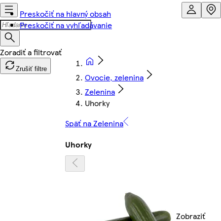
Preskočiť na hlavný obsah
Preskočiť na vyhľadávanie
Zrušiť filtre
Ovocie, zelenina
Zelenina
Uhorky
Späť na Zelenina
Uhorky
Zobraziť