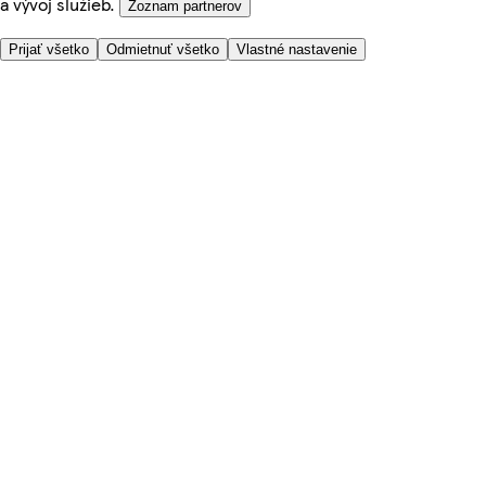
a vývoj služieb.
Zoznam partnerov
Prijať všetko
Odmietnuť všetko
Vlastné nastavenie
Potrebujete pomoc?
Cena doručenia
Bezpečnosť pri nákupe
Všeobecné obchodné podmienky
Ochrana súkromia
O nás
Prístupnosť
Kde dovážame
Poplatok za službu