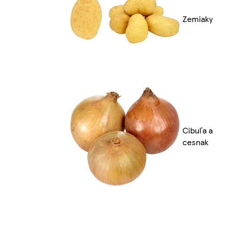
Zemiaky
Cibuľa a
cesnak