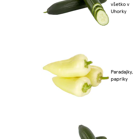
všetko v
Uhorky
Paradajky,
papriky