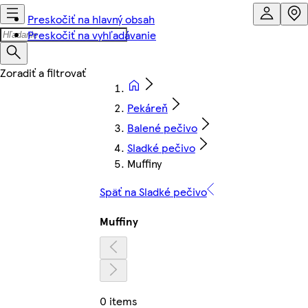
Preskočiť na hlavný obsah
Preskočiť na vyhľadávanie
Pekáreň
Balené pečivo
Sladké pečivo
Muffiny
Späť na Sladké pečivo
Muffiny
0 items