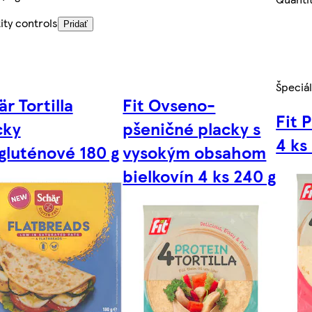
ity controls
Pridať
Špeciá
r Tortilla
Fit Ovseno-
Fit 
cky
pšeničné placky s
4 ks
gluténové 180 g
vysokým obsahom
bielkovín 4 ks 240 g