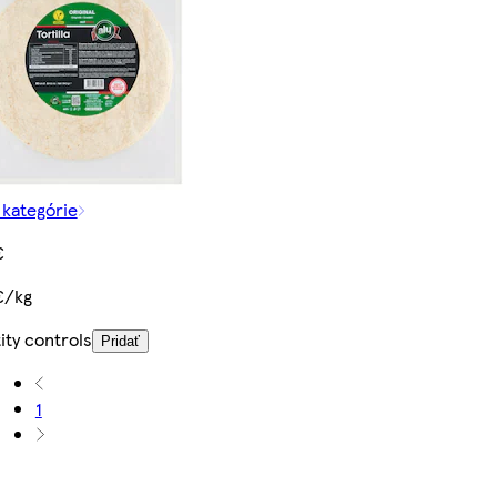
 kategórie
€
€/kg
ity controls
Pridať
1