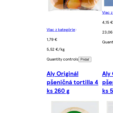
Viac z
4,15 €
Viac z kategórie
23,06
1,79 €
Quant
5,52 €/kg
Quantity controls
Pridať
Aly Originál
Aly 
pšeničná tortilla 4
pšen
ks 260 g
ks 