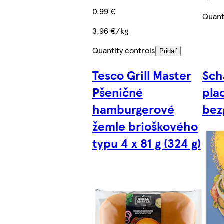
0,99 €
Quant
3,96 €/kg
Quantity controls
Pridať
Tesco Grill Master
Schä
Pšeničné
pla
hamburgerové
bez
žemle brioškového
typu 4 x 81 g (324 g)