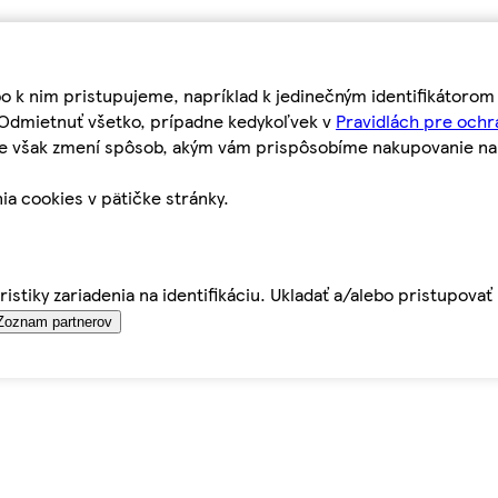
bo k nim pristupujeme, napríklad k jedinečným identifikátoro
o Odmietnuť všetko, prípadne kedykoľvek v
Pravidlách pre ochr
tie však zmení spôsob, akým vám prispôsobíme nakupovanie n
ia cookies v pätičke stránky.
istiky zariadenia na identifikáciu. Ukladať a/alebo pristupova
Zoznam partnerov