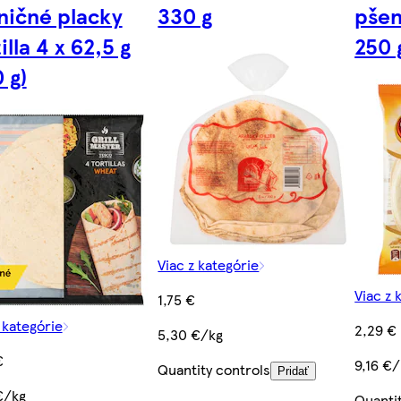
ničné placky
330 g
pšen
illa 4 x 62,5 g
250 
 g)
Viac z kategórie
Viac z 
1,75 €
 kategórie
2,29 €
5,30 €/kg
€
9,16 €
Quantity controls
Pridať
€/kg
Quanti