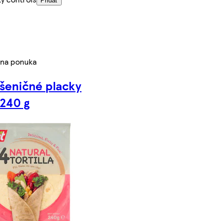
Pridať
lna ponuka
Pšeničné placky
 240 g