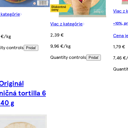
Viac z 
 kategórie
Viac z kategórie
-10%, pr
2,39 €
Cena je
 €/kg
9,96 €/kg
1,79 €
ity controls
Pridať
Quantity controls
7,46 €
Pridať
Quanti
Originál
ičná tortilla 6
540 g