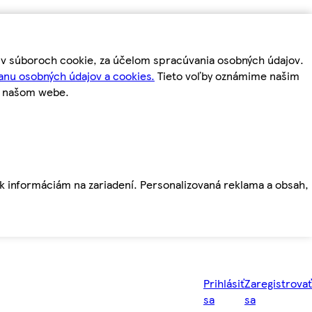
m v súboroch cookie, za účelom spracúvania osobných údajov.
anu osobných údajov a cookies.
Tieto voľby oznámime našim
a našom webe.
ť k informáciám na zariadení. Personalizovaná reklama a obsah,
Prihlásiť
Zaregistrovať
sa
sa