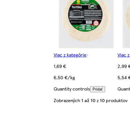
Viac z kategórie
Viac z
1,69 €
2,99 
6,50 €/kg
5,54 
Quantity controls
Quant
Pridať
Zobrazených
1 až 10
z
10
produktov