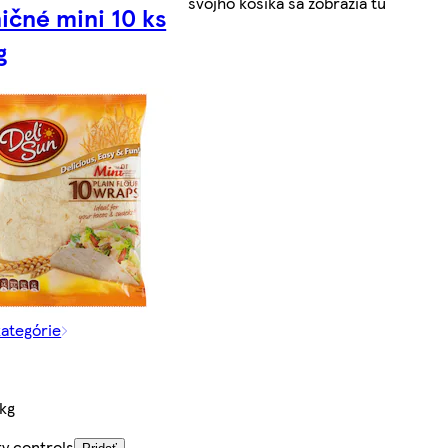
svojho košíka sa zobrazia tu
ičné mini 10 ks
g
kategórie
/kg
ty controls