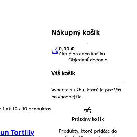
Nákupný košík
0,00 €
Aktuálna cena košíku
0,00 €
Aktuálna cena košíku
Objednať dodanie
Váš košík
Vyberte službu, ktorá je pre Vás
najvhodnejšie
h
1 až 10
z
10
produktov
Prázdny košík
un Tortilly
Produkty, ktoré pridáte do