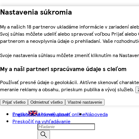
Nastavenia súkromia
My a našich 18 partnerov ukladáme informácie v zariadení ale
Svoj súhlas môžete udeliť alebo spravovať voľbou Prijať aleb
partnerom a neovplyvnia údaje o prehliadaní. Vaše rozhodnu
Svoje nastavenia súhlasu môžete zmeniť kliknutím na Nastaven
My a naši partneri spracúvame údaje s cieľom
Používať presné údaje o geolokácii. Aktívne skenovať charakter
meranie reklamy a obsahu, prieskum publika a vývoj služieb.
Prijať všetko
Odmietnuť všetko
Vlastné nastavenie
Preskočiť na hlavný obsah
English
Ako nakupovať online
Nápoveda
Preskočiť na vyhľadávanie