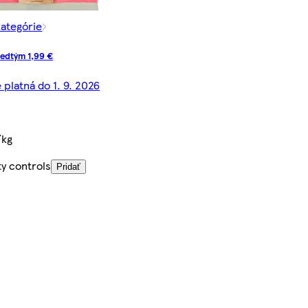
kategórie
edtým 1,99 €
 platná do 1. 9. 2026
/kg
ty controls
Pridať