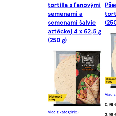
tortilla s ľanovými
Pše
semenami a
tort
semenami šalvie
(250
aztéckej 4 x 62,5 g
(250 g)
Viac z
0,99 
Viac z kategórie
3,96 