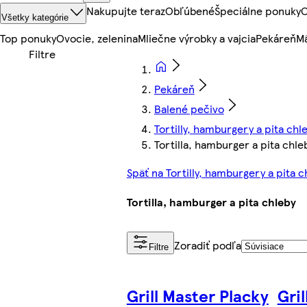
Nakupujte teraz
Obľúbené
Špeciálne ponuky
O
Všetky kategórie
Top ponuky
Ovocie, zelenina
Mliečne výrobky a vajcia
Pekáreň
Mä
Pekáreň
Balené pečivo
Tortilly, hamburgery a pita chl
Tortilla, hamburger a pita chle
Späť na Tortilly, hamburgery a pita c
Tortilla, hamburger a pita chleby
Zoradiť podľa
Filtre
Grill Master Placky
Gril