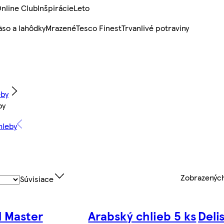
nline Club
Inšpirácie
Leto
so a lahôdky
Mrazené
Tesco Finest
Trvanlivé potraviny
eby
by
hleby
Zobrazenýc
Súvisiace
l Master
Arabský chlieb 5 ks
Delis