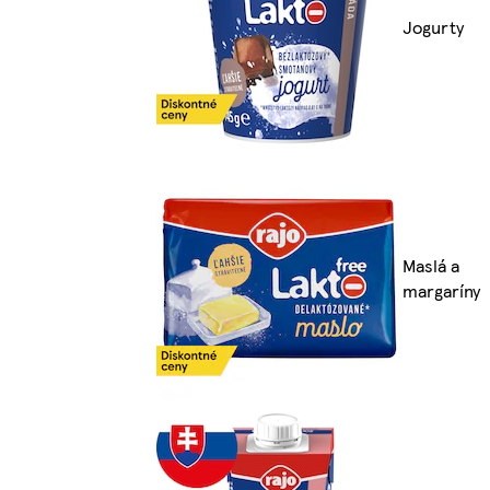
Jogurty
Maslá a
margaríny