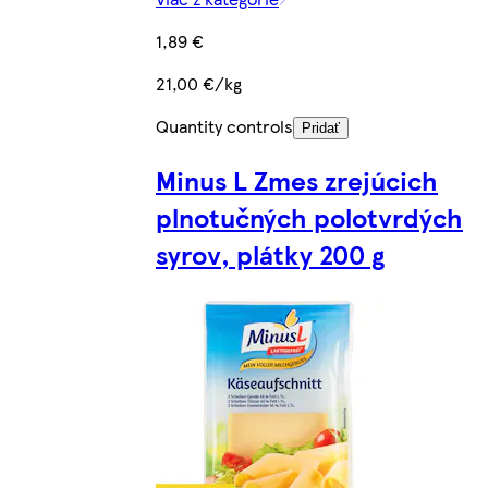
1,89 €
21,00 €/kg
Quantity controls
Pridať
Minus L Zmes zrejúcich
plnotučných polotvrdých
syrov, plátky 200 g