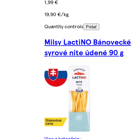
1,99 €
19,90 €/kg
Quantity controls
Pridať
Milsy LactiNO Bánovecké
syrové nite údené 90 g
Viac z kategórie