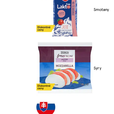
Smotany
Syry