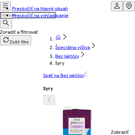
Preskočiť na hlavný obsah
Preskočiť na vyhľadávanie
Zrušiť filtre
Špeciálna výživa
Bez laktózy
Syry
Späť na Bez laktózy
Syry
Zobraziť