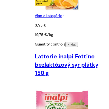
Viac z kategórie
3,95 €
19,75 €/kg
Quantity controls
Pridať
Latterie inalpi Fettine
bezlaktózový syr plátky
150 g