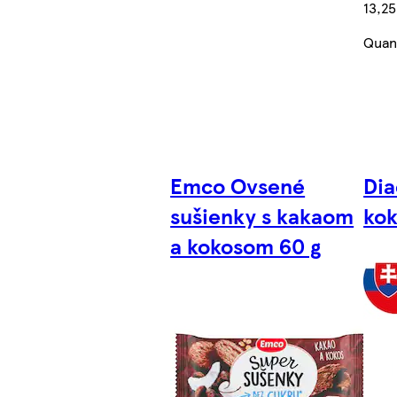
13,2
Quant
Emco Ovsené
Dia
sušienky s kakaom
ko
a kokosom 60 g