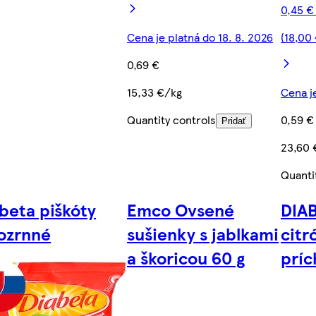
0,45 €
Cena je platná do 18. 8. 2026
(18,00
0,69 €
15,33 €/kg
Cena je
Quantity controls
0,59 €
Pridať
23,60 
Quanti
beta piškóty
Emco Ovsené
DIAB
ozrnné
sušienky s jablkami
citr
a škoricou 60 g
príc