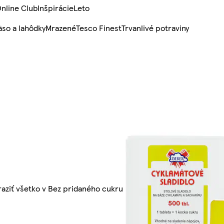
nline Club
Inšpirácie
Leto
so a lahôdky
Mrazené
Tesco Finest
Trvanlivé potraviny
aziť všetko v Bez pridaného cukru