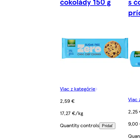
čokolády 150 g
s č
prí
Viac z kategórie
Viac 
2,59 €
2,25
17,27 €/kg
9,00
Quantity controls
Pridať
Quant