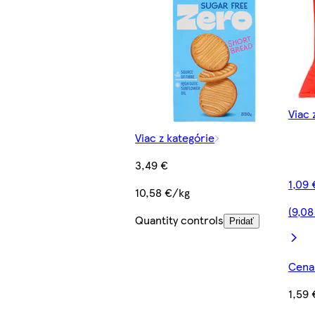
Viac 
Viac z kategórie
3,49 €
1,09 
10,58 €/kg
(9,08
Quantity controls
Pridať
Cena 
1,59 