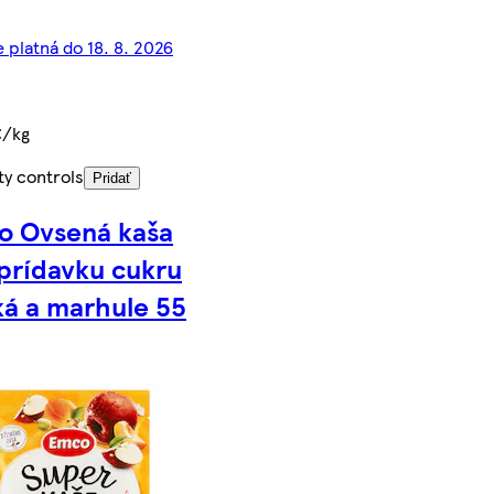
 platná do 18. 8. 2026
€/kg
ty controls
Pridať
o Ovsená kaša
prídavku cukru
ká a marhule 55