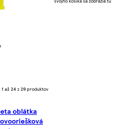
svojho košíka sa zobrazia tu
e
h
1 až 24
z
29
produktov
eta oblátka
kovooriešková