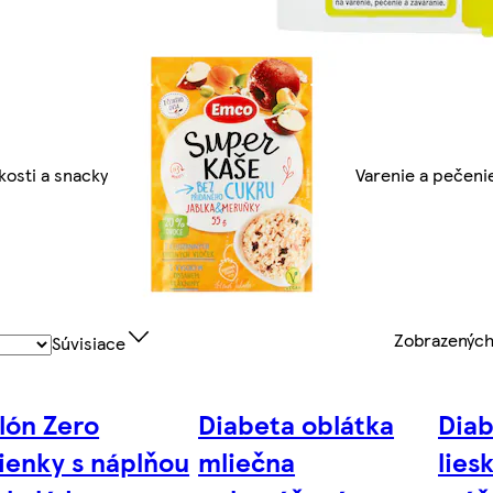
kosti a snacky
Varenie a pečeni
Zobrazenýc
Súvisiace
lón Zero
Diabeta oblátka
Diab
ienky s náplňou
mliečna
lies