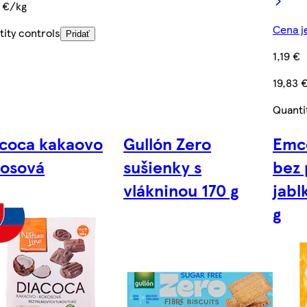
5 €/kg
Cena je
ity controls
Pridať
1,19 €
19,83 
Quanti
coca kakaovo
Gullón Zero
Emc
kosová
sušienky s
bez 
vlákninou 170 g
jabl
g