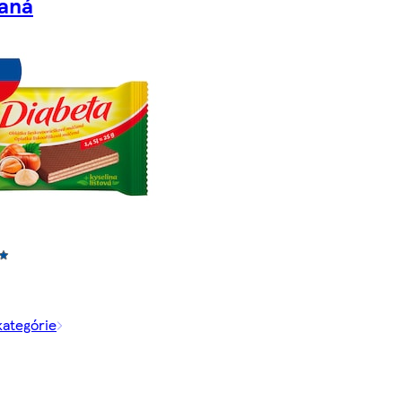
aná
kategórie