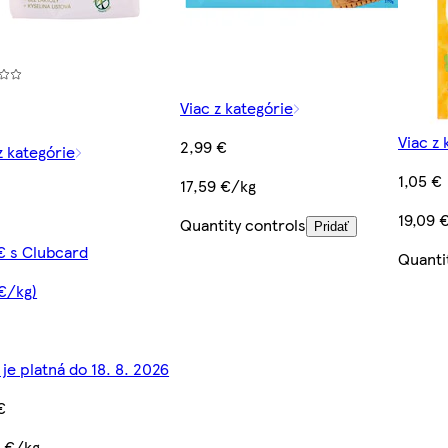
Viac z kategórie
Viac z 
2,99 €
z kategórie
1,05 €
17,59 €/kg
19,09 
Quantity controls
Pridať
€ s Clubcard
Quanti
 €/kg)
je platná do 18. 8. 2026
€
8 €/kg