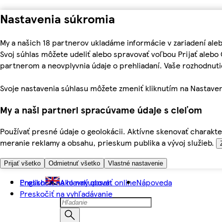
Nastavenia súkromia
My a našich 18 partnerov ukladáme informácie v zariadení ale
Svoj súhlas môžete udeliť alebo spravovať voľbou Prijať aleb
partnerom a neovplyvnia údaje o prehliadaní. Vaše rozhodnu
Svoje nastavenia súhlasu môžete zmeniť kliknutím na Nastaven
My a naši partneri spracúvame údaje s cieľom
Používať presné údaje o geolokácii. Aktívne skenovať charakter
meranie reklamy a obsahu, prieskum publika a vývoj služieb.
Prijať všetko
Odmietnuť všetko
Vlastné nastavenie
Preskočiť na hlavný obsah
English
Ako nakupovať online
Nápoveda
Preskočiť na vyhľadávanie