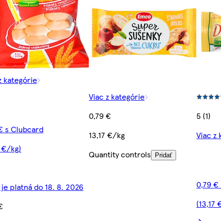
z kategórie
Viac z kategórie
0,79 €
5 (1)
€ s Clubcard
13,17 €/kg
Viac z 
 €/kg)
Quantity controls
Pridať
0,79 €
je platná do 18. 8. 2026
(13,17 
€