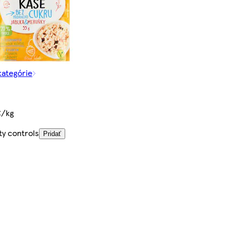
kategórie
€/kg
ty controls
Pridať