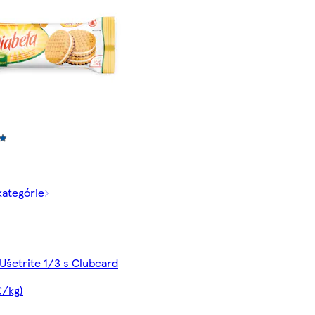
kategórie
 Ušetrite 1/3 s Clubcard
€/kg)