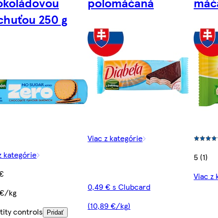
okoládovou
polomáčaná
máč
chuťou 250 g
Viac z kategórie
z kategórie
5 (1)
 €
Viac z 
0,49 € s Clubcard
 €/kg
(10,89 €/kg)
ity controls
Pridať