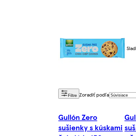
Slad
Zoradiť podľa
Filtre
Gullón Zero
Gul
sušienky s kúskami
suš