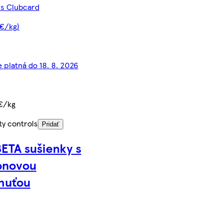
 s Clubcard
 €/kg)
 platná do 18. 8. 2026
€/kg
ty controls
Pridať
ETA sušienky s
ónovou
huťou