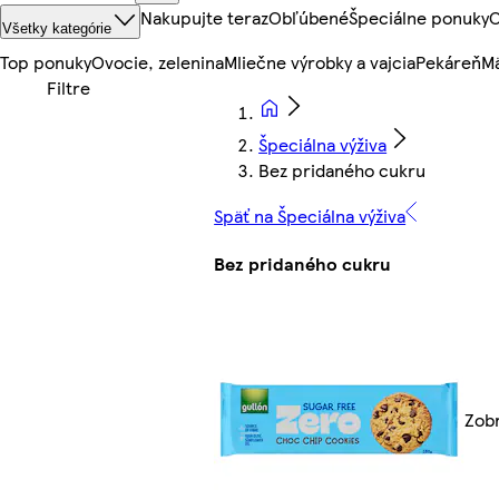
Nakupujte teraz
Obľúbené
Špeciálne ponuky
O
Všetky kategórie
Top ponuky
Ovocie, zelenina
Mliečne výrobky a vajcia
Pekáreň
Mä
Špeciálna výživa
Bez pridaného cukru
Späť na Špeciálna výživa
Bez pridaného cukru
Zobr