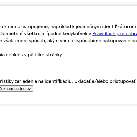
bo k nim pristupujeme, napríklad k jedinečným identifikátoro
o Odmietnuť všetko, prípadne kedykoľvek v
Pravidlách pre ochr
tie však zmení spôsob, akým vám prispôsobíme nakupovanie n
ia cookies v pätičke stránky.
istiky zariadenia na identifikáciu. Ukladať a/alebo pristupova
Zoznam partnerov