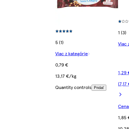
1 (3)
5 (1)
Viac 
Viac z kategórie
0,79 €
1,29 
13,17 €/kg
(7,17
Quantity controls
Pridať
Cena 
1,85 
10,2