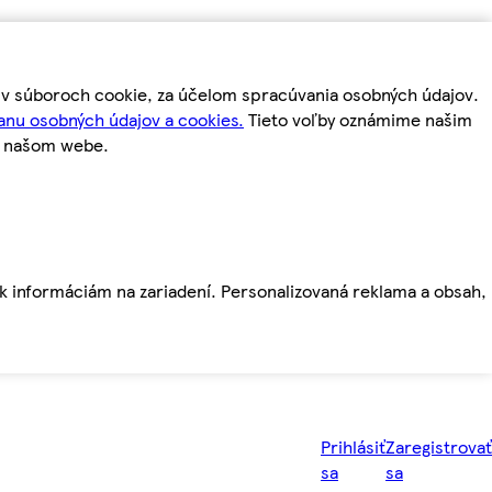
m v súboroch cookie, za účelom spracúvania osobných údajov.
anu osobných údajov a cookies.
Tieto voľby oznámime našim
a našom webe.
ť k informáciám na zariadení. Personalizovaná reklama a obsah,
Prihlásiť
Zaregistrovať
sa
sa