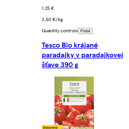
1,25 €
2,50 €/kg
Quantity controls
Pridať
Tesco Bio krájané
paradajky v paradajkovej
šťave 390 g