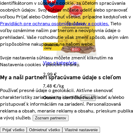
identifikátorom v súboroch cookie, za účelom spracúvania
osobných údajov. Svoj súhlas môžete udeliť alebo spravovať
voľbou Prijať alebo Odmietnuť všetko, prípadne kedykoľvek v
Pravidlách pre ochranu osobných údajov a cookies.
Tieto
voľby oznámime našim partnerom a neovplyvnia údaje o
prehliadaní. Vaše rozhodnutie však zmení spôsob, akým vám
prispôsobíme nakupovanie na našom webe.
Svoje nastavenia súhlasu môžete zmeniť kliknutím na
Viac z kategórie
Nastavenia cookies v pätičke stránky.
2,99 €
My a naši partneri spracúvame údaje s cieľom
7,48 €/kg
Používať presné údaje o geolokácii. Aktívne skenovať
charakteristiky zariadenia na identifikáciu. Ukladať a/alebo
Quantity controls
Pridať
pristupovať k informáciám na zariadení. Personalizovaná
reklama a obsah, meranie reklamy a obsahu, prieskum publika
a vývoj služieb.
Zoznam partnerov
Prijať všetko
Odmietnuť všetko
Vlastné nastavenie