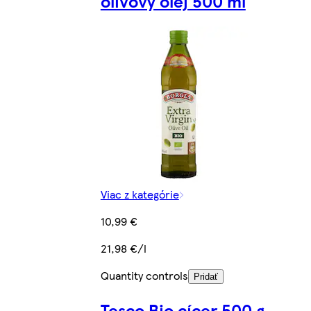
olivový olej 500 ml
Viac z kategórie
10,99 €
21,98 €/l
Quantity controls
Pridať
Tesco Bio cícer 500 g