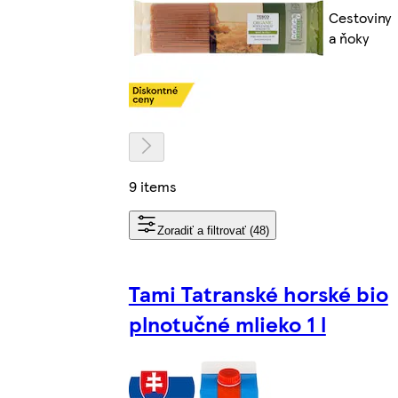
Cestoviny
a ňoky
9 items
Zoradiť a filtrovať (48)
Tami Tatranské horské bio
plnotučné mlieko 1 l