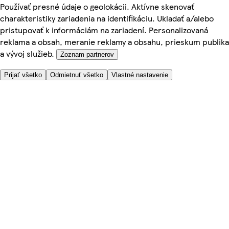
Používať presné údaje o geolokácii. Aktívne skenovať
charakteristiky zariadenia na identifikáciu. Ukladať a/alebo
pristupovať k informáciám na zariadení. Personalizovaná
reklama a obsah, meranie reklamy a obsahu, prieskum publika
a vývoj služieb.
Zoznam partnerov
Prijať všetko
Odmietnuť všetko
Vlastné nastavenie
Potrebujete pomoc?
Cena doručenia
Bezpečnosť pri nákupe
Všeobecné obchodné podmienky
Ochrana súkromia